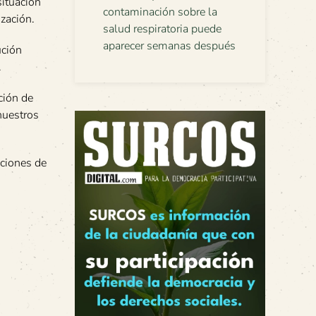
situación
contaminación sobre la
ización.
salud respiratoria puede
aparecer semanas después
ución
.
ción de
nuestros
iciones de