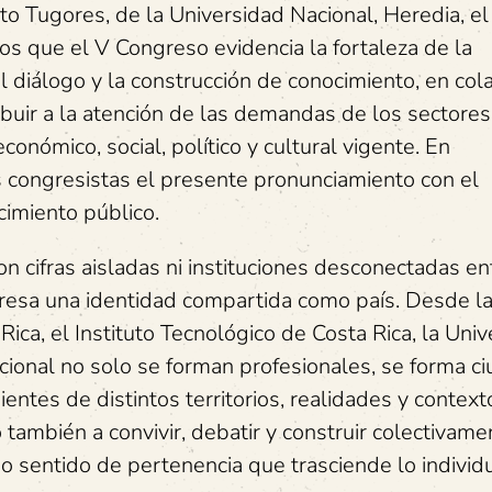
eto Tugores, de la Universidad Nacional, Heredia, e
os que el V Congreso evidencia la fortaleza de la
l diálogo y la construcción de conocimiento, en col
ibuir a la atención de las demandas de los sectores
onómico, social, político y cultural vigente. En
s congresistas el presente pronunciamiento con el
imiento público.
 cifras aisladas ni instituciones desconectadas ent
presa una identidad compartida como país. Desde l
ica, el Instituto Tecnológico de Costa Rica, la Uni
acional no solo se forman profesionales, se forma ci
ntes de distintos territorios, realidades y context
ambién a convivir, debatir y construir colectivame
o sentido de pertenencia que trasciende lo individ