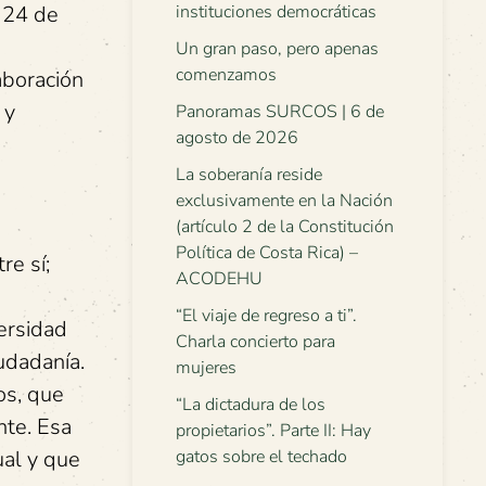
instituciones democráticas
l 24 de
Un gran paso, pero apenas
comenzamos
aboración
 y
Panoramas SURCOS | 6 de
agosto de 2026
La soberanía reside
exclusivamente en la Nación
(artículo 2 de la Constitución
Política de Costa Rica) –
re sí;
ACODEHU
a
“El viaje de regreso a ti”.
versidad
Charla concierto para
udadanía.
mujeres
os, que
“La dictadura de los
nte. Esa
propietarios”. Parte II: Hay
gatos sobre el techado
ual y que