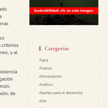
lado
a
reras
es
criterios
Categorías
nes, y al
Agua
Alianza
iolencia
Alimentación
igación
Análisis
omún.
Aportes para el desarrollo
xión, de
.
Arte