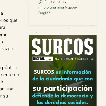
¿Cuánto vale la vida de un
niño o una niña Ngäbe-
ia
Buglé?
orios que
ara
erar
no
derazgo
n público
camente en
ede
tan una
r su