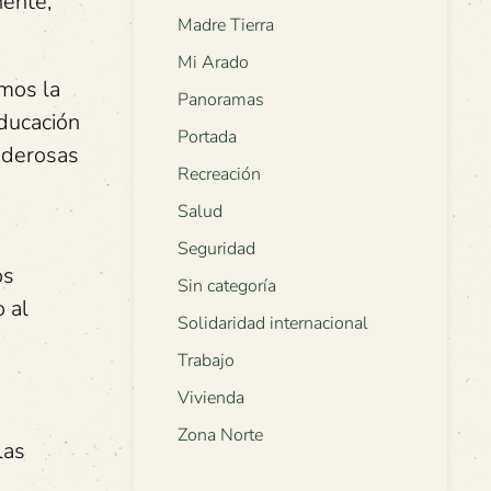
nente,
Madre Tierra
Mi Arado
emos la
Panoramas
educación
Portada
oderosas
Recreación
Salud
a
Seguridad
os
Sin categoría
o al
Solidaridad internacional
Trabajo
Vivienda
Zona Norte
las