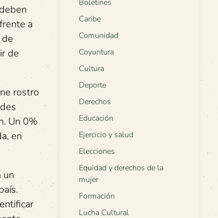
Boletines
; deben
Caribe
frente a
Comunidad
, de
Coyuntura
ir de
Cultura
Deporte
ene rostro
Derechos
ades
Educación
ón. Un 0%
Ejercicio y salud
da, en
Elecciones
Equidad y derechos de la
n un
mujer
país.
Formación
ntificar
Lucha Cultural