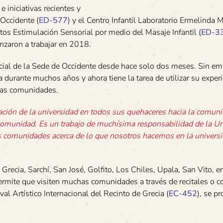
 iniciativas recientes y
Occidente (
ED-577
) y el Centro Infantil Laboratorio Ermelinda M
ctos Estimulación Sensorial por medio del Masaje Infantil (
ED-3
nzaron a trabajar en 2018.
cial de la Sede de Occidente desde hace solo dos meses. Sin em
durante muchos años y ahora tiene la tarea de utilizar su experi
 las comunidades.
ulación de la universidad en todos sus quehaceres hacia la comun
a comunidad. Es un trabajo de muchísima responsabilidad de la U
las comunidades acerca de lo que nosotros hacemos en la univers
Grecia, Sarchí, San José, Golfito, Los Chiles, Upala, San Vito, en
permite que visiten muchas comunidades a través de recitales o co
val Artístico Internacional del Recinto de Grecia (
EC-452
), se p