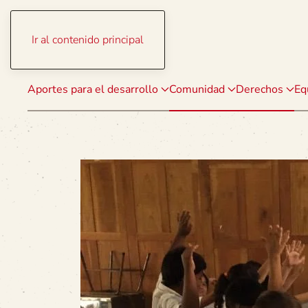
Ir al contenido principal
Aportes para el desarrollo
Comunidad
Derechos
Eq