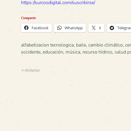
https://surcosdigital.com/suscribirse/
Compartir:
Facebook
WhatsApp
X
Telegr
alfabetizacion tecnologica
,
baile
,
cambio climático
,
ce
occidente
,
educación
,
música
,
recurso hídrico
,
salud p
Anterior