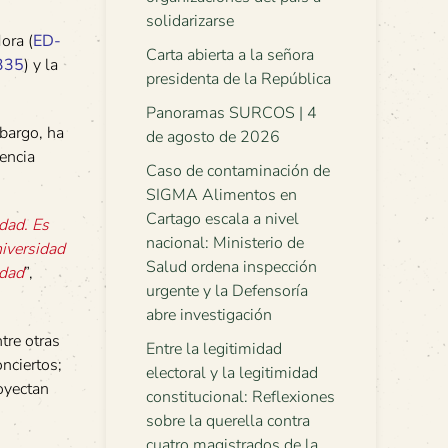
solidarizarse
ora (
ED-
Carta abierta a la señora
335
) y la
presidenta de la República
Panoramas SURCOS | 4
bargo, ha
de agosto de 2026
encia
Caso de contaminación de
SIGMA Alimentos en
Cartago escala a nivel
idad. Es
nacional: Ministerio de
niversidad
Salud ordena inspección
idad
”,
urgente y la Defensoría
abre investigación
tre otras
Entre la legitimidad
nciertos;
electoral y la legitimidad
royectan
constitucional: Reflexiones
sobre la querella contra
cuatro magistrados de la