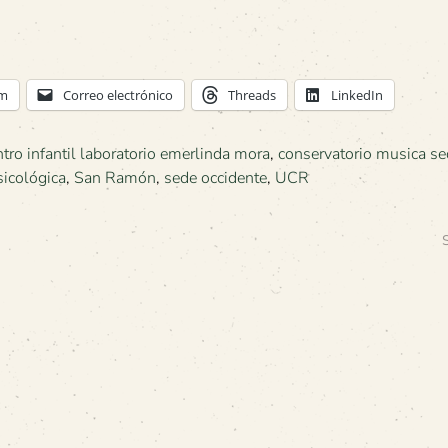
am
Correo electrónico
Threads
LinkedIn
ntro infantil laboratorio emerlinda mora
,
conservatorio musica s
sicológica
,
San Ramón
,
sede occidente
,
UCR