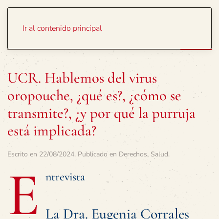
Portada
Temas
Ir al contenido principal
UCR. Hablemos del virus
oropouche, ¿qué es?, ¿cómo se
transmite?, ¿y por qué la purruja
está implicada?
Escrito en
22/08/2024
. Publicado en
Derechos
,
Salud
.
E
ntrevista
La Dra. Eugenia Corrales