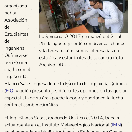
organizada
por la
Asociación
de
Estudiantes
La Semana IQ 2017 se realizó del 21 al
de
25 de agosto y contó con diversas charlas
Ingeniería
y talleres para personas interesadas en
Química se
esta área y estudiantes de la carrera (foto
realizó una
Archivo ODI).
charla con el
Ing. Kendal
Blanco Salas, egresado de la Escuela de Ingeniería Química
(
EIQ
) y quién presentó las diferentes opciones en las que un
especialista de su área puede laborar y aportar en la lucha
contra el cambio climático.
El Ing. Blanco Salas, graduado UCR en el 2014, trabaja
actualmente en el Instituto Metereológico Nacional (
IMN
),
en el apartado de Medio Ambiente y Emisiones de Gases,