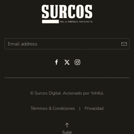
© Surcos Digital. Accionado por
Yohiful
.
Términos & Condiciones
|
Privacidad
Subir