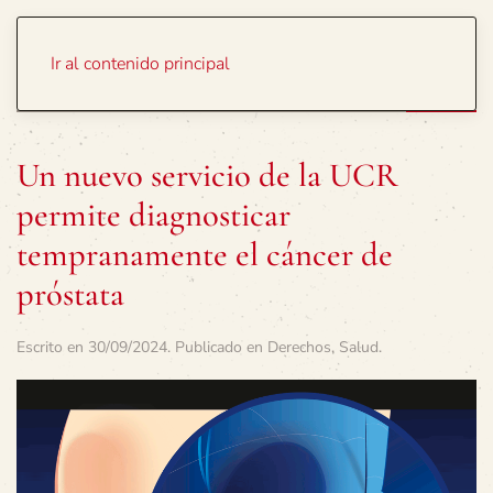
Portada
Temas
Ir al contenido principal
Un nuevo servicio de la UCR
permite diagnosticar
tempranamente el cáncer de
próstata
Escrito en
30/09/2024
. Publicado en
Derechos
,
Salud
.