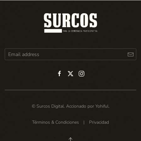
© Surcos Digital. Accionado por
Yohiful
.
Términos & Condiciones
|
Privacidad