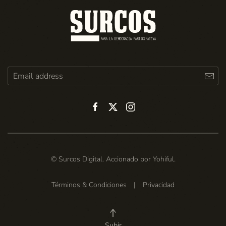
© Surcos Digital. Accionado por
Yohiful
.
Términos & Condiciones
|
Privacidad
Subir