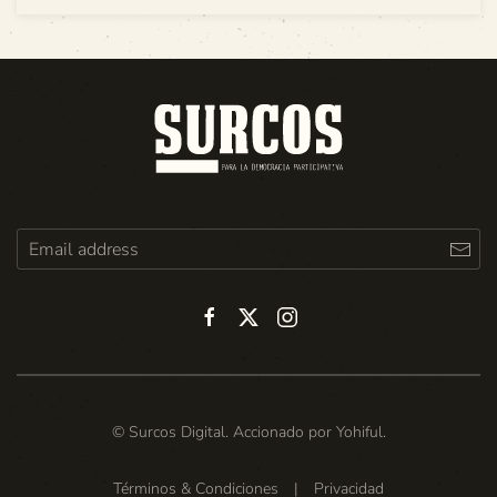
© Surcos Digital. Accionado por
Yohiful
.
Términos & Condiciones
|
Privacidad