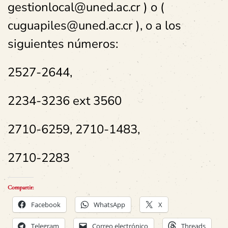
gestionlocal@uned.ac.cr ) o (
cuguapiles@uned.ac.cr ), o a los
siguientes números:
2527-2644,
2234-3236 ext 3560
2710-6259, 2710-1483,
2710-2283
Compartir:
Facebook
WhatsApp
X
Telegram
Correo electrónico
Threads