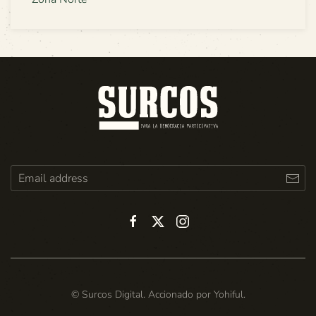
© Surcos Digital. Accionado por
Yohiful
.