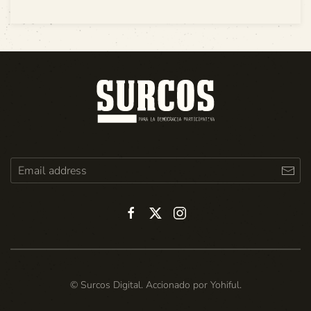
© Surcos Digital. Accionado por
Yohiful
.