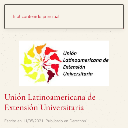
Portada
Temas
Ir al contenido principal
Unión Latinoamericana de
Extensión Universitaria
Escrito en
11/05/2021
. Publicado en
Derechos
.