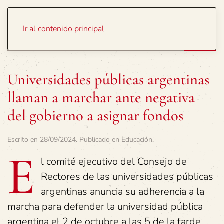
Portada
Temas
Ir al contenido principal
Universidades públicas argentinas
llaman a marchar ante negativa
del gobierno a asignar fondos
Escrito en
28/09/2024
. Publicado en
Educación
.
E
l comité ejecutivo del Consejo de
Rectores de las universidades públicas
argentinas anuncia su adherencia a la
marcha para defender la universidad pública
argentina el 2 de octubre a las 5 de la tarde