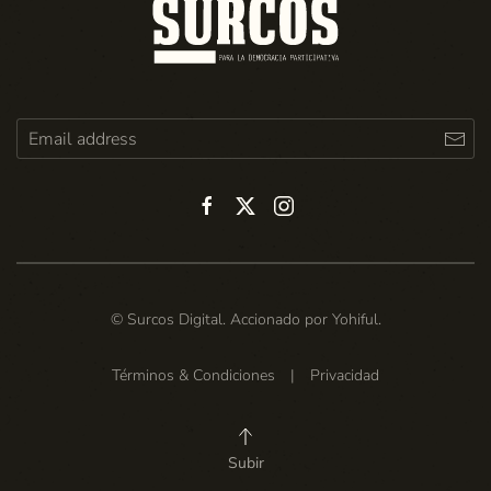
© Surcos Digital. Accionado por
Yohiful
.
Términos & Condiciones
|
Privacidad
Subir