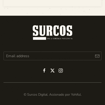
© Surcos Digital. Accionado por
Yohiful
.