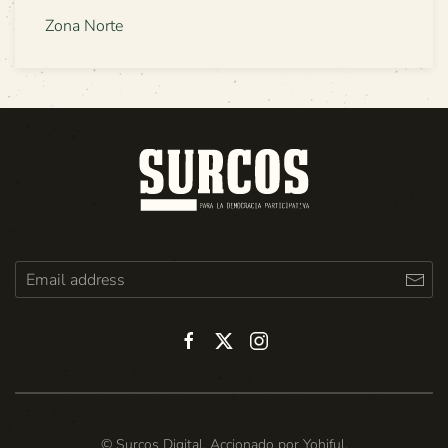
Zona Norte
© Surcos Digital. Accionado por
Yohiful
.