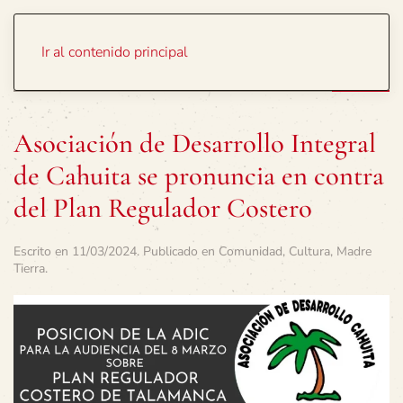
Portada
Temas
Ir al contenido principal
Asociación de Desarrollo Integral
de Cahuita se pronuncia en contra
del Plan Regulador Costero
Escrito en
11/03/2024
. Publicado en
Comunidad
,
Cultura
,
Madre
Tierra
.