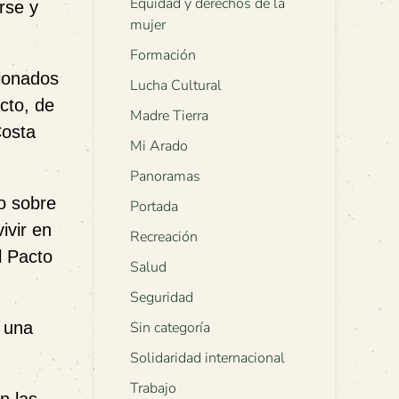
Equidad y derechos de la
rse y
mujer
Formación
cionados
Lucha Cultural
cto, de
Madre Tierra
Costa
Mi Arado
Panoramas
o sobre
Portada
ivir en
Recreación
l Pacto
Salud
Seguridad
 una
Sin categoría
Solidaridad internacional
Trabajo