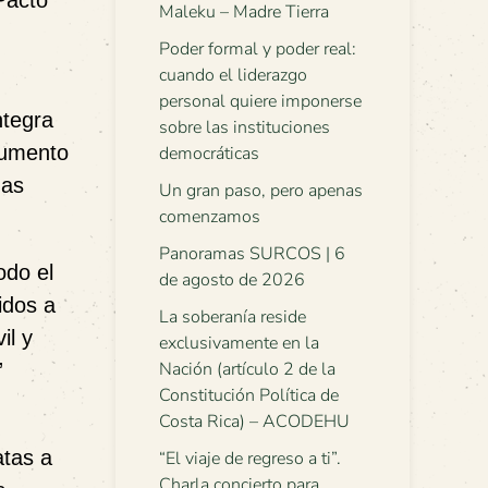
Pacto
Maleku – Madre Tierra
Poder formal y poder real:
cuando el liderazgo
personal quiere imponerse
ntegra
sobre las instituciones
ocumento
democráticas
nas
Un gran paso, pero apenas
comenzamos
Panoramas SURCOS | 6
odo el
de agosto de 2026
idos a
La soberanía reside
il y
exclusivamente en la
Nación (artículo 2 de la
”
Constitución Política de
Costa Rica) – ACODEHU
atas a
“El viaje de regreso a ti”.
Charla concierto para