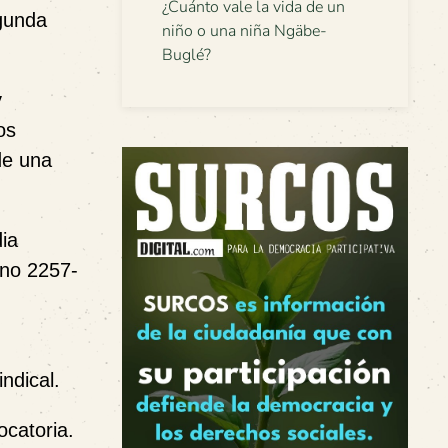
¿Cuánto vale la vida de un
egunda
niño o una niña Ngäbe-
Buglé?
y
os
de una
ia
ono
2257-
ndical.
ocatoria.