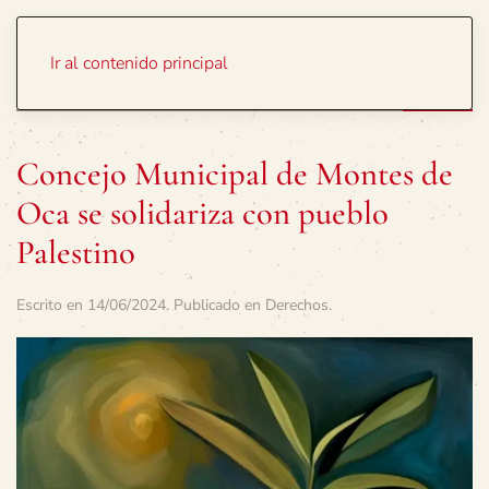
Portada
Temas
Ir al contenido principal
Concejo Municipal de Montes de
Oca se solidariza con pueblo
Palestino
Escrito en
14/06/2024
. Publicado en
Derechos
.