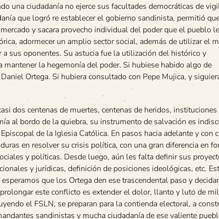
ndo una ciudadanía no ejerce sus facultades democráticas de vigi
danía que logró re establecer el gobierno sandinista, permitió qu
 mercado y sacara provecho individual del poder que el pueblo le
lórica, adormecer un amplio sector social, además de utilizar el
 a sus oponentes. Su astucia fue la utilización del histórico y
a mantener la hegemonía del poder. Si hubiese habido algo de
 Daniel Ortega. Si hubiera consultado con Pepe Mujica, y siguier
si dos centenas de muertes, centenas de heridos, instituciones
a al bordo de la quiebra, su instrumento de salvación es indisc
piscopal de la Iglesia Católica. En pasos hacia adelante y con c
as en resolver su crisis política, con una gran diferencia en f
ociales y políticas. Desde luego, aún les falta definir sus proyec
cionales y jurídicas, definición de posiciones ideológicas, etc. Es
, esperamos que los Ortega den ese trascendental paso y decida
rolongar este conflicto es extender el dolor, llanto y luto de mi
luyendo el FSLN, se preparan para la contienda electoral, a constr
andantes sandinistas y mucha ciudadanía de ese valiente puebl