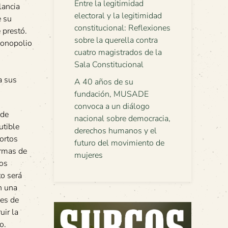
Entre la legitimidad
lancia
electoral y la legitimidad
e su
constitucional: Reflexiones
 prestó.
sobre la querella contra
 monopolio
cuatro magistrados de la
Sala Constitucional
a sus
A 40 años de su
fundación, MUSADE
convoca a un diálogo
 de
nacional sobre democracia,
utible
derechos humanos y el
ortos
futuro del movimiento de
ormas de
mujeres
tos
to será
n una
les de
uir la
o.