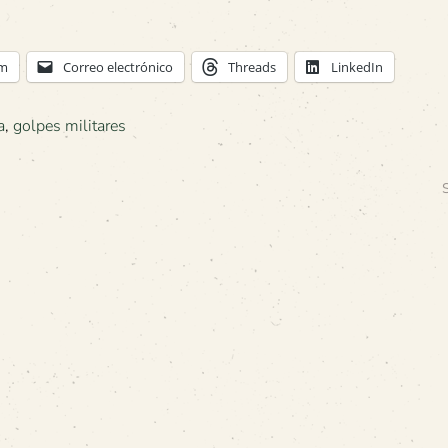
am
Correo electrónico
Threads
LinkedIn
a
,
golpes militares