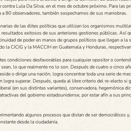
 contra Lula Da Silva, en el mes de octubre próximo. Para las p
leva a 80 observadores, también sospechamos de sus maniobras.
narias de las élites políticas que utilizan los organismos multila
resultados exitosos de sus anteriores gestiones públicas. Así q
tinuidad de poder en manos de grupos políticos que llegan a la s
rado la CICIG y la MACCIH en Guatemala y Honduras, respectiva
tes condiciones desfavorables para cualquier opositor o contend
 sean, lo que realmente no lo son. Después de cuatro o cinco añ
reside o dirige una nación, logra concentrar toda una serie de m
 logra superar. Después, queda al libre criterio del re-electo si 
liberal (en sus distintas variantes), conservadora, hegemónica dict
 atractivas del gobierno estadounidense, por estar afín a sus prin
erimentando algunos procesos que distan de ser democráticos y
onstante desde la ciudadanía.