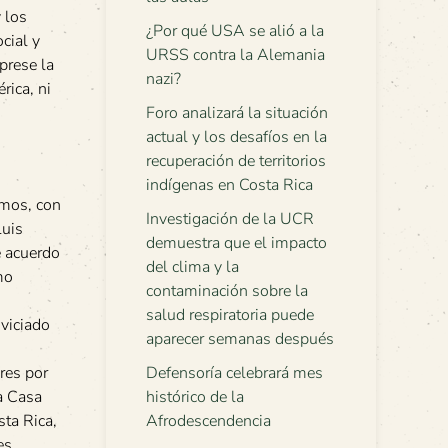
 los
¿Por qué USA se alió a la
cial y
URSS contra la Alemania
prese la
nazi?
rica, ni
Foro analizará la situación
actual y los desafíos en la
recuperación de territorios
indígenas en Costa Rica
smos, con
Investigación de la UCR
Luis
demuestra que el impacto
e acuerdo
del clima y la
mo
contaminación sobre la
salud respiratoria puede
 viciado
aparecer semanas después
res por
Defensoría celebrará mes
a Casa
histórico de la
sta Rica,
Afrodescendencia
es