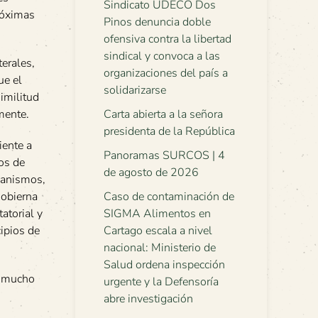
Sindicato UDECO Dos
róximas
Pinos denuncia doble
ofensiva contra la libertad
sindical y convoca a las
terales,
organizaciones del país a
ue el
solidarizarse
imilitud
mente.
Carta abierta a la señora
presidenta de la República
iente a
Panoramas SURCOS | 4
os de
de agosto de 2026
ecanismos,
gobierna
Caso de contaminación de
atorial y
SIGMA Alimentos en
cipios de
Cartago escala a nivel
nacional: Ministerio de
Salud ordena inspección
, mucho
urgente y la Defensoría
abre investigación