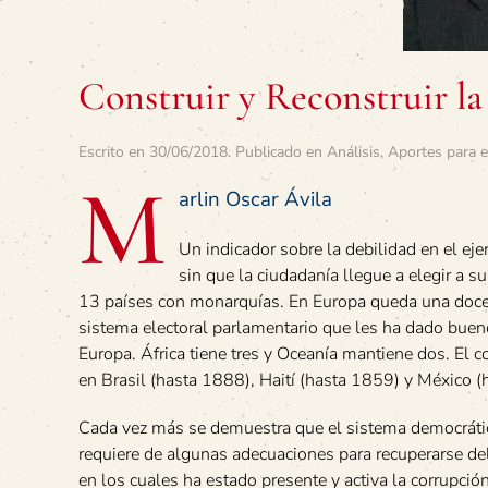
Construir y Reconstruir l
Escrito en
30/06/2018
. Publicado en
Análisis
,
Aportes para e
M
arlin Oscar Ávila
Un indicador sobre la debilidad en el ej
sin que la ciudadanía llegue a elegir a 
13 países con monarquías. En Europa queda una docen
sistema electoral parlamentario que les ha dado buen
Europa. África tiene tres y Oceanía mantiene dos. El 
en Brasil (hasta 1888), Haití (hasta 1859) y México (
Cada vez más se demuestra que el sistema democrátic
requiere de algunas adecuaciones para recuperarse del
en los cuales ha estado presente y activa la corrupción