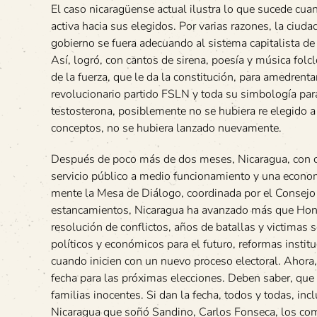
El caso nicaragüense actual ilustra lo que sucede cua
activa hacia sus elegidos. Por varias razones, la ciuda
gobierno se fuera adecuando al sistema capitalista de
Así, logró, con cantos de sirena, poesía y música folc
de la fuerza, que le da la constitución, para amedrentar
revolucionario partido FSLN y toda su simbología par
testosterona, posiblemente no se hubiera re elegido a
conceptos, no se hubiera lanzado nuevamente.
Después de poco más de dos meses, Nicaragua, con ca
servicio público a medio funcionamiento y una economí
mente la Mesa de Diálogo, coordinada por el Consejo E
estancamientos, Nicaragua ha avanzado más que Hondur
resolución de conflictos, años de batallas y victimas s
políticos y económicos para el futuro, reformas institu
cuando inicien con un nuevo proceso electoral. Ahora
fecha para las próximas elecciones. Deben saber, que p
familias inocentes. Si dan la fecha, todos y todas, inc
Nicaragua que soñó Sandino, Carlos Fonseca, los com