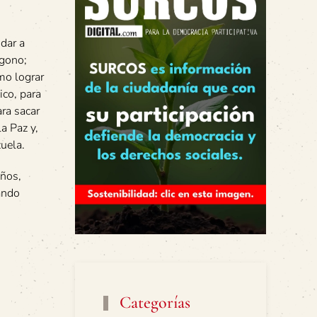
udar a
ágono;
mo lograr
ico, para
ara sacar
a Paz y,
uela.
años,
ando
Categorías