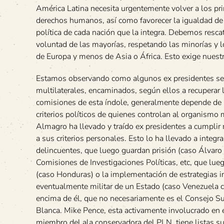
América Latina necesita urgentemente volver a los pri
derechos humanos, así como favorecer la igualdad de o
política de cada nación que la integra. Debemos rescat
voluntad de las mayorías, respetando las minorías y l
de Europa y menos de Asia o África. Esto exige nuestr
Estamos observando como algunos ex presidentes se ha
multilaterales, encaminados, según ellos a recuperar
comisiones de esta índole, generalmente depende de 
criterios políticos de quienes controlan al organismo 
Almagro ha llevado y traído ex presidentes a cumplir m
a sus criterios personales. Esto lo ha llevado a integ
delincuentes, que luego guardan prisión (caso Álvaro
Comisiones de Investigaciones Políticas, etc, que lueg
(caso Honduras) o la implementación de estrategias int
eventualmente militar de un Estado (caso Venezuela 
encima de él, que no necesariamente es el Consejo Su
Blanca. Mike Pence, esta activamente involucrado en es
miembro del ala conservadora del PLN, tiene listas sus