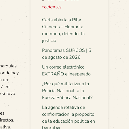
recientes
Carta abierta a Pilar
Cisneros – Honrar la
memoria, defender la
justicia
Panoramas SURCOS | 5
de agosto de 2026
onarquías
Un correo electrónico
 donde hay
EXTRAÑO e inesperado
n un
¿Por qué militarizar a la
47 en
Policía Nacional, a la
 sí tuvo
Fuerza Pública Nacional?
La agenda rotativa de
des
confrontación: a propósito
irectos,
de la educación política en
ativa.
las aulas