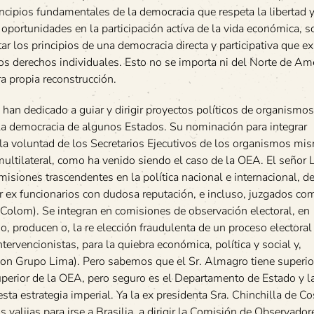
ncipios fundamentales de la democracia que respeta la libertad y
portunidades en la participación activa de la vida económica, so
ar los principios de una democracia directa y participativa que ex
os derechos individuales. Esto no se importa ni del Norte de Amé
a propia reconstrucción.
n dedicado a guiar y dirigir proyectos políticos de organismos
 la democracia de algunos Estados. Su nominación para integrar
la voluntad de los Secretarios Ejecutivos de los organismos mi
multilateral, como ha venido siendo el caso de la OEA. El señor 
isiones trascendentes en la política nacional e internacional, d
rar ex funcionarios con dudosa reputación, e incluso, juzgados co
 Colom). Se integran en comisiones de observación electoral, en
o, producen o, la re elección fraudulenta de un proceso electoral
ervencionistas, para la quiebra económica, política y social y,
con Grupo Lima). Pero sabemos que el Sr. Almagro tiene superio
perior de la OEA, pero seguro es el Departamento de Estado y l
ta estrategia imperial. Ya la ex presidenta Sra. Chinchilla de Co
 valijas para irse a Brasilia, a dirigir la Comisión de Observador