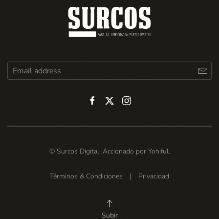
© Surcos Digital. Accionado por
Yohiful
.
Términos & Condiciones
|
Privacidad
Subir