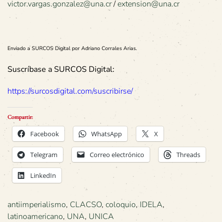
victor.vargas.gonzalez@una.cr
/
extension@una.cr
Enviado a SURCOS Digital por Adriano Corrales Arias.
Suscríbase a SURCOS Digital:
https://surcosdigital.com/suscribirse/
Compartir:
Facebook
WhatsApp
X
Telegram
Correo electrónico
Threads
LinkedIn
antiimperialismo
,
CLACSO
,
coloquio
,
IDELA
,
latinoamericano
,
UNA
,
UNICA