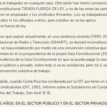
ía el trabajador en cualquier caso. Otro tanto han hecho convenc
 constitucional TIENEN FUERZA DE LEY, y no de ley entre las pa
son el empleador y los sindicatos firmantes. Los-as trabajadore
catos ni los afiliados a ellos, pero a todos-as se les aplica
e fuerza de ley.
ticos que soplan actualmente, en una sentencia reciente (7690-2
Nacional de Radio y Televisión (SINART), se declaró inconstituci
 se haya establecido por medio de una convención colectiva que 
ntara en el la jurisprudencia de la propia Sala Constitucional (2
rudencia de la Sala Constitucional en que se puede pagar la ces
r público y privado, sobre todo si se es solidarista, pero no si s
convención colectiva de trabajo.
 atrás, cuando Costa Rica fue condenada por la OIT por tener un 
s sindicalistas (OIT, 1991, Informe sobre el Solidarismo en Costa
ho del Trabajo, San José: 8-9).
 AÑOS, EN EL SECTOR PÚBLICO Y EN EL SECTOR PRIVADO,