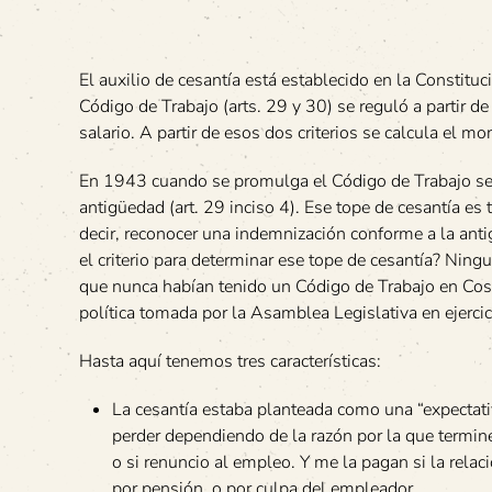
El auxilio de cesantía está establecido en la Constitu
Código de Trabajo (arts. 29 y 30) se reguló a partir d
salario. A partir de esos dos criterios se calcula el m
En 1943 cuando se promulga el Código de Trabajo se e
antigüedad (art. 29 inciso 4). Ese tope de cesantía es 
decir, reconocer una indemnización conforme a la ant
el criterio para determinar ese tope de cesantía? Nin
que nunca habían tenido un Código de Trabajo en Costa
política tomada por la Asamblea Legislativa en ejerci
Hasta aquí tenemos tres características:
La cesantía estaba planteada como una “expectat
perder dependiendo de la razón por la que termine 
o si renuncio al empleo. Y me la pagan si la relac
por pensión, o por culpa del empleador.