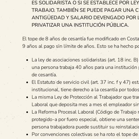
ES SOLIDARISTA O SI SE ESTABLECE POR L
TRABAJO. TAMBIÉN SE PUEDE PAGAR UNA C
ANTIGÜEDAD Y SALARIO DEVENGADO POR L
PRIVATIZAR UNA INSTITUCIÓN PÚBLICA.
El tope de 8 años de cesantía fue modificado en Cos
9 años al pago sin límite de años. Esto se ha hecho
La ley de asociaciones solidaristas (art. 18 inc. B)
una persona trabaja 40 años para una institución 
de cesantía.
El Estatuto de servicio civil (art. 37 inc. f y 47) 
institucional, tiene derecho a la cesantía por todo
La misma Ley de Protección al Trabajador que tran
Laboral que deposita mes a mes el empleador sin 
La Reforma Procesal Laboral (Código de Trabajo r
protegido-a por fuero especial, obtiene una sente
persona trabajadora puede sustituir su reinstalaci
Por convenciones colectivas se ha roto el tope de