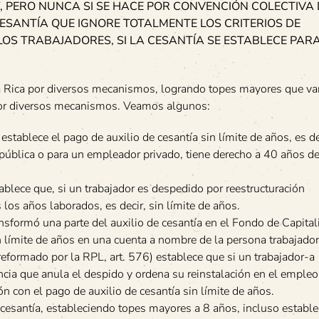
EY, PERO NUNCA SI SE HACE POR CONVENCIÓN COLECTIVA
ESANTÍA QUE IGNORE TOTALMENTE LOS CRITERIOS DE
OS TRABAJADORES, SI LA CESANTÍA SE ESTABLECE PAR
ta Rica por diversos mecanismos, logrando topes mayores que va
 por diversos mecanismos. Veamos algunos:
 establece el pago de auxilio de cesantía sin límite de años, es dec
pública o para un empleador privado, tiene derecho a 40 años de
establece que, si un trabajador es despedido por reestructuración
s los años laborados, es decir, sin límite de años.
sformó una parte del auxilio de cesantía en el Fondo de Capital
límite de años en una cuenta a nombre de la persona trabajador
eformado por la RPL, art. 576) establece que si un trabajador-a
ncia que anula el despido y ordena su reinstalación en el empleo,
ón con el pago de auxilio de cesantía sin límite de años.
 cesantía, estableciendo topes mayores a 8 años, incluso estable