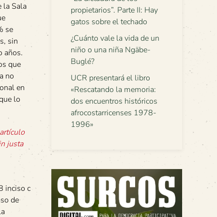
e la Sala
propietarios”. Parte II: Hay
ue
gatos sobre el techado
% se
¿Cuánto vale la vida de un
s, sin
niño o una niña Ngäbe-
co años.
Buglé?
los que
ca no
UCR presentará el libro
ional en
«Rescatando la memoria:
que lo
dos encuentros históricos
afrocostarricenses 1978-
1996»
artículo
n justa
8 inciso c
aso de
la