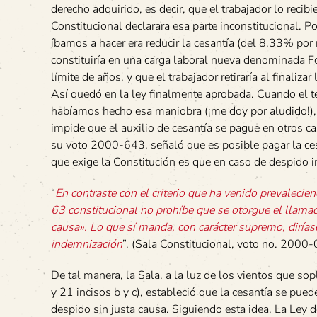
derecho adquirido, es decir, que el trabajador lo recib
Constitucional declarara esa parte inconstitucional. P
íbamos a hacer era reducir la cesantía (del 8,33% por
constituiría en una carga laboral nueva denominada F
límite de años, y que el trabajador retiraría al finaliza
Así quedó en la ley finalmente aprobada. Cuando el te
habíamos hecho esa maniobra (¡me doy por aludido!), 
impide que el auxilio de cesantía se pague en otros cas
su voto 2000-643, señaló que es posible pagar la ces
que exige la Constitución es que en caso de despido i
“
En contraste con el criterio que ha venido prevalecien
63 constitucional no prohíbe que se otorgue el llamad
causa». Lo que sí manda, con carácter supremo, dirías
indemnización
”. (Sala Constitucional, voto no. 2000-
De tal manera, la Sala, a la luz de los vientos que sop
y 21 incisos b y c), estableció que la cesantía se pue
despido sin justa causa. Siguiendo esta idea, La Ley 