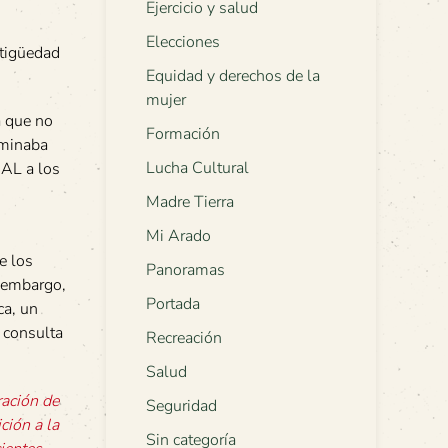
Ejercicio y salud
Elecciones
ntigüedad
Equidad y derechos de la
mujer
a que no
Formación
rminaba
Lucha Cultural
NAL a los
Madre Tierra
Mi Arado
e los
Panoramas
n embargo,
Portada
ca, un
a consulta
Recreación
Salud
ación de
Seguridad
ción a la
Sin categoría