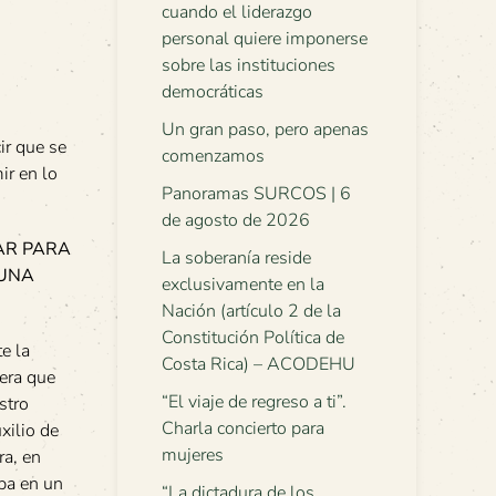
cuando el liderazgo
personal quiere imponerse
sobre las instituciones
democráticas
Un gran paso, pero apenas
ir que se
comenzamos
ir en lo
Panoramas SURCOS | 6
de agosto de 2026
AR PARA
La soberanía reside
 UNA
exclusivamente en la
Nación (artículo 2 de la
Constitución Política de
e la
Costa Rica) – ACODEHU
era que
“El viaje de regreso a ti”.
stro
Charla concierto para
xilio de
mujeres
ra, en
aba en un
“La dictadura de los