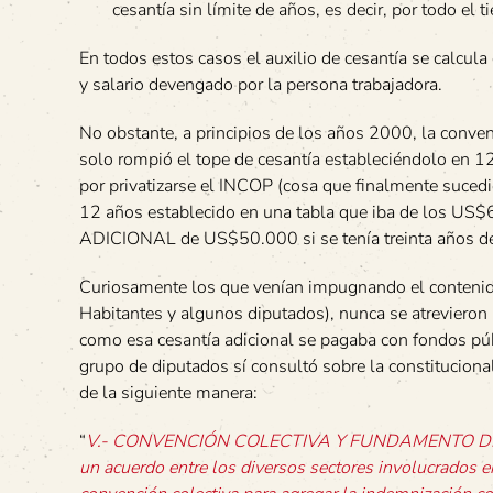
cesantía sin límite de años, es decir, por todo el
En todos estos casos el auxilio de cesantía se calcula
y salario devengado por la persona trabajadora.
No obstante, a principios de los años 2000, la conve
solo rompió el tope de cesantía estableciéndolo en 12
por privatizarse el INCOP (cosa que finalmente sucedi
12 años establecido en una tabla que iba de los US$6
ADICIONAL de US$50.000 si se tenía treinta años de
Curiosamente los que venían impugnando el contenido
Habitantes y algunos diputados), nunca se atrevieron 
como esa cesantía adicional se pagaba con fondos púb
grupo de diputados sí consultó sobre la constitucional
de la siguiente manera:
“
V.- CONVENCIÓN COLECTIVA Y FUNDAMENTO DE LA T
un acuerdo entre los diversos sectores involucrados en