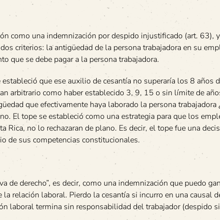
ción como una indemnización por despido injustificado (art. 63), y
e dos criterios: la antigüedad de la persona trabajadora en su emp
onto que se debe pagar a la persona trabajadora.
stableció que ese auxilio de cesantía no superaría los 8 años 
tan arbitrario como haber establecido 3, 9, 15 o sin límite de año
igüedad que efectivamente haya laborado la persona trabajadora 
guno. El tope se estableció como una estrategia para que los emp
 Rica, no lo rechazaran de plano. Es decir, el tope fue una deci
cio de sus competencias constitucionales.
iva de derecho”, es decir, como una indemnización que puedo gan
la relación laboral. Pierdo la cesantía si incurro en una causal 
ión laboral termina sin responsabilidad del trabajador (despido s