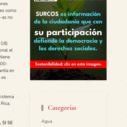
iones
rtes como
s-as no
018)
onal el
tiene
000-
antía en
e es
sistema
 Rica.
Categorías
Agua
 SI SE