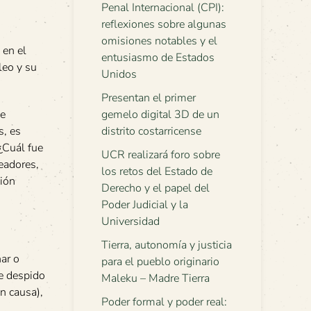
Penal Internacional (CPI):
reflexiones sobre algunas
omisiones notables y el
 en el
entusiasmo de Estados
leo y su
Unidos
Presentan el primer
de
gemelo digital 3D de un
s, es
distrito costarricense
¿Cuál fue
UCR realizará foro sobre
leadores,
los retos del Estado de
sión
Derecho y el papel del
Poder Judicial y la
Universidad
Tierra, autonomía y justicia
ar o
para el pueblo originario
de despido
Maleku – Madre Tierra
in causa),
Poder formal y poder real: