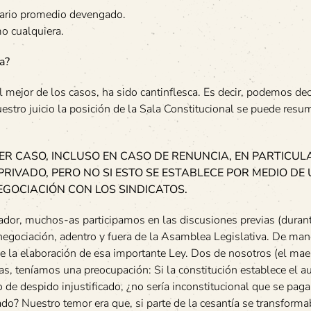
alario promedio devengado.
mo cualquiera.
a?
el mejor de los casos, ha sido cantinflesca. Es decir, podemos dec
nuestro juicio la posición de la Sala Constitucional se puede resum
ER CASO, INCLUSO EN CASO DE RENUNCIA, EN PARTICUL
PRIVADO, PERO NO SI ESTO SE ESTABLECE POR MEDIO DE
GOCIACIÓN CON LOS SINDICATOS.
jador, muchos-as participamos en las discusiones previas (durant
negociación, adentro y fuera de la Asamblea Legislativa. De man
e la elaboración de esa importante Ley. Dos de nosotros (el mae
s, teníamos una preocupación: Si la constitución establece el au
e despido injustificado, ¿no sería inconstitucional que se paga
ado? Nuestro temor era que, si parte de la cesantía se transform