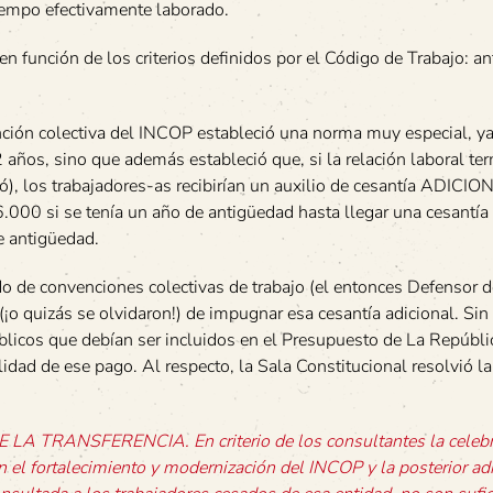
 tiempo efectivamente laborado.
 en función de los criterios definidos por el Código de Trabajo: a
nción colectiva del INCOP estableció una norma muy especial, y
 años, sino que además estableció que, si la relación laboral te
ó), los trabajadores-as recibirían un auxilio de cesantía ADICIO
.000 si se tenía un año de antigüedad hasta llegar una cesantía
 antigüedad.
 de convenciones colectivas de trabajo (el entonces Defensor d
(¡o quizás se olvidaron!) de impugnar esa cesantía adicional. Si
licos que debían ser incluidos en el Presupuesto de La Repúbli
idad de ese pago. Al respecto, la Sala Constitucional resolvió l
RANSFERENCIA. En criterio de los consultantes la celebr
 el fortalecimiento y modernización del INCOP y la posterior adi