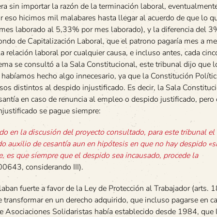
iera sin importar la razón de la terminación laboral, eventualment
or eso hicimos mil malabares hasta llegar al acuerdo de que lo q
 mes laborado al 5,33% por mes laborado), y la diferencia del 3
ondo de Capitalización Laboral, que el patrono pagaría mes a me
r la relación laboral por cualquier causa, e incluso antes, cada cin
ma se consultó a la Sala Constitucional, este tribunal dijo que 
habíamos hecho algo innecesario, ya que la Constitución Políti
os distintos al despido injustificado. Es decir, la Sala Constituc
antía en caso de renuncia al empleo o despido justificado, pero 
njustificado se pague siempre:
do en la discusión del proyecto consultado, para este tribunal el 
o auxilio de cesantía aun en hipótesis en que no hay despido «si
e, es que siempre que el despido sea incausado, procede la
00643, considerando III).
laban fuerte a favor de la Ley de Protección al Trabajador (arts. 1
de transformar en un derecho adquirido, que incluso pagarse en c
de Asociaciones Solidaristas había establecido desde 1984, que 