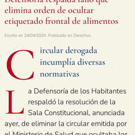
elimina orden de ocultar
etiquetado frontal de alimentos
Escrito en
24/04/2024
. Publicado en
Derechos
.
C
ircular derogada
incumplía diversas
normativas
L
a Defensoría de los Habitantes
respaldó la resolución de la
Sala Constitucional, anunciada
ayer, de eliminar la circular emitida por
el Ministerio de Salud que ocultaba los