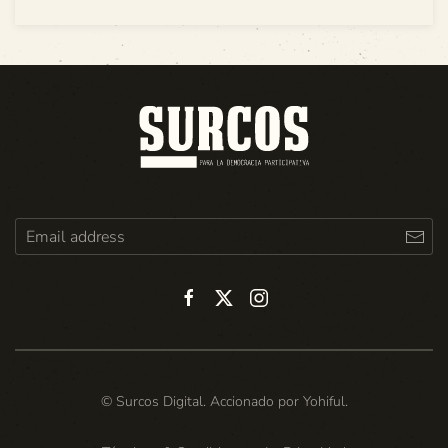
© Surcos Digital. Accionado por
Yohiful
.