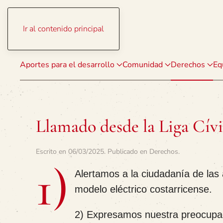
Ir al contenido principal
Aportes para el desarrollo
Comunidad
Derechos
Eq
Llamado desde la Liga Cívi
Escrito en
06/03/2025
. Publicado en
Derechos
.
1)
Alertamos a la ciudadanía de las
modelo eléctrico costarricense.
2
)
Expresamos nuestra preocupaci