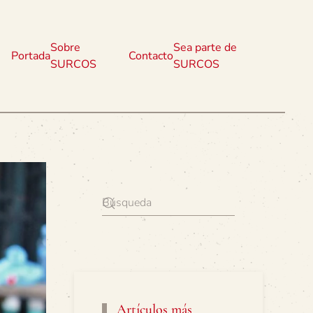
Sobre
Sea parte de
Portada
Contacto
SURCOS
SURCOS
Artículos más