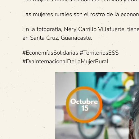
Las mujeres rurales son el rostro de la econom
En la fotografía, Nery Carrillo Villafuerte, t
en Santa Cruz, Guanacaste.
#EconomíasSolidarias #TerritoriosESS
#DíaInternacionalDeLaMujerRural