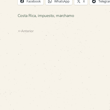
Facebook
WhatsApp
X
Telegr
Costa Rica
,
impuesto
,
marchamo
Anterior