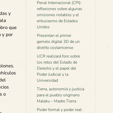
Penal Internacional (CPI):
reflexiones sobre algunas
das y
omisiones notables y el
ala
entusiasmo de Estados
obro que
Unidos
 y por
Presentan el primer
gemelo digital 3D de un
distrito costarricense
UCR realizará foro sobre
los retos del Estado de
olones.
Derecho y el papel del
ehículos
Poder Judicial y la
del
Universidad
ecios
Tierra, autonomía y justicia
s o
para el pueblo originario
Maleku – Madre Tierra
Poder formal y poder real: