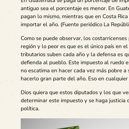
En Guatemala se paga un porcentaje de impu
antiguo sea el porcentaje es menor. En Gua
pagan lo mismo, mientras que en Costa Rica s
importar el año. (Fuente periódico La Repúbli
Como se puede observar, los costarricenses
región y lo peor es que es el único país en 
tributarios suben cada año y la defensa es qu
defienda al pueblo. Este impuesto al ruedo e
no escatima en hacer cada vez más pobre a s
hacerlo gran parte del año. Eso en cualquier o
Dios quiera que estos diputados y los que v
determinar este impuesto y se haga justicia 
política.