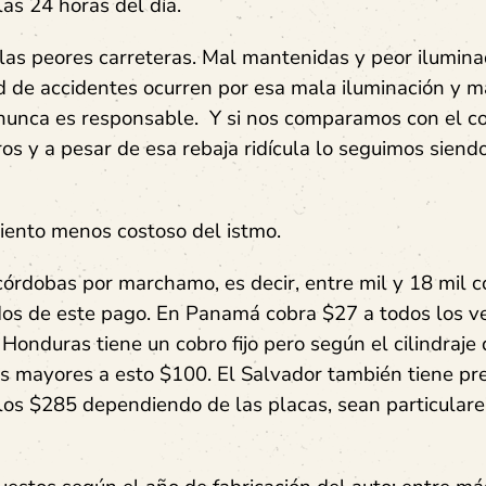
as 24 horas del día.
as peores carreteras. Mal mantenidas y peor ilumina
 de accidentes ocurren por esa mala iluminación y m
 nunca es responsable. Y si nos comparamos con el c
s y a pesar de esa rebaja ridícula lo seguimos siendo
iento menos costoso del istmo.
córdobas por marchamo, es decir, entre mil y 18 mil c
dos de este pago. En Panamá cobra $27 a todos los v
 Honduras tiene un cobro fijo pero según el cilindraje 
s mayores a esto $100. El Salvador también tiene pr
os $285 dependiendo de las placas, sean particulare