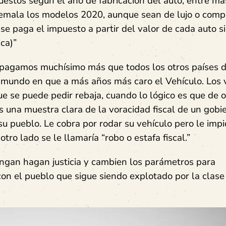
estos según el año de fabricación del auto; entre má
temala los modelos 2020, aunque sean de lujo o comp
e paga el impuesto a partir del valor de cada auto s
ca)”
 pagamos muchísimo más que todos los otros países d
el mundo en que a más años más caro el Vehículo. Los 
e se puede pedir rebaja, cuando lo lógico es que de of
s una muestra clara de la voracidad fiscal de un gobi
u pueblo. Le cobra por rodar su vehículo pero le imp
tro lado se le llamaría “robo o estafa fiscal.”
engan hagan justicia y cambien los parámetros para
con el pueblo que sigue siendo explotado por la clase