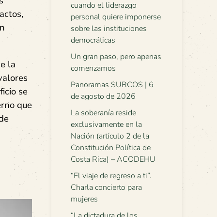
s
cuando el liderazgo
actos,
personal quiere imponerse
in
sobre las instituciones
democráticas
Un gran paso, pero apenas
e la
comenzamos
valores
Panoramas SURCOS | 6
icio se
de agosto de 2026
erno que
La soberanía reside
ide
exclusivamente en la
Nación (artículo 2 de la
Constitución Política de
Costa Rica) – ACODEHU
“El viaje de regreso a ti”.
Charla concierto para
mujeres
“La dictadura de los