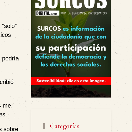
 “solo”
xicos
 podría
cribió
s me
es.
Categorías
s sobre