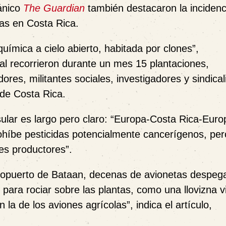
tánico
The Guardian
también destacaron la incidenc
nas en Costa Rica.
química a cielo abierto, habitada por clones
”,
al recorrieron durante un mes 15 plantaciones,
res, militantes sociales, investigadores y sindical
de Costa Rica.
sular es largo pero claro: “
Europa-Costa Rica-Europ
ohíbe pesticidas potencialmente cancerígenos, per
es productores
”.
eropuerto de Bataan, decenas de avionetas despeg
para rociar sobre las plantas, como una llovizna v
 la de los aviones agrícolas”, indica el artículo,