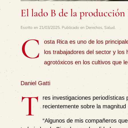
El lado B de la producción
Escrito en
21/03/2025
. Publicado en
Derechos
,
Salud
.
C
osta Rica es uno de los principa
los trabajadores del sector y lo
agrotóxicos en los cultivos que l
Daniel Gatti
T
res investigaciones periodística
recientemente sobre la magnitud 
“Algunos de mis compañeros queda