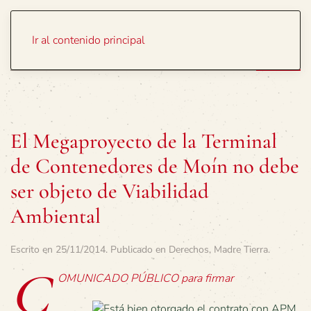
Portada
Temas
Ir al contenido principal
El Megaproyecto de la Terminal
de Contenedores de Moín no debe
ser objeto de Viabilidad
Ambiental
Escrito en
25/11/2014
. Publicado en
Derechos
,
Madre Tierra
.
C
OMUNICADO PÚBLICO para firmar