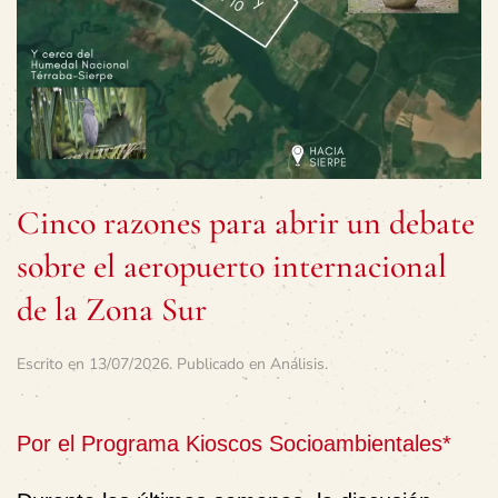
Cinco razones para abrir un debate
sobre el aeropuerto internacional
de la Zona Sur
Escrito en
13/07/2026
. Publicado en
Análisis
.
Por el Programa Kioscos Socioambientales*