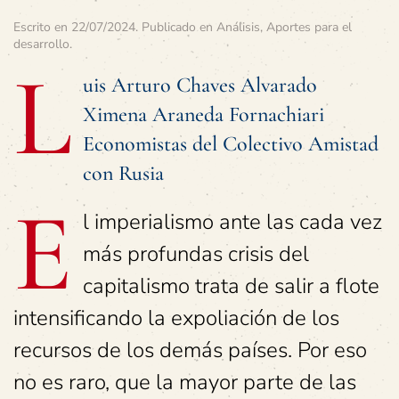
Escrito en
22/07/2024
. Publicado en
Análisis
,
Aportes para el
desarrollo
.
L
uis Arturo Chaves Alvarado
Ximena Araneda Fornachiari
Economistas del Colectivo Amistad
con Rusia
E
l imperialismo ante las cada vez
más profundas crisis del
capitalismo trata de salir a flote
intensificando la expoliación de los
recursos de los demás países. Por eso
no es raro, que la mayor parte de las