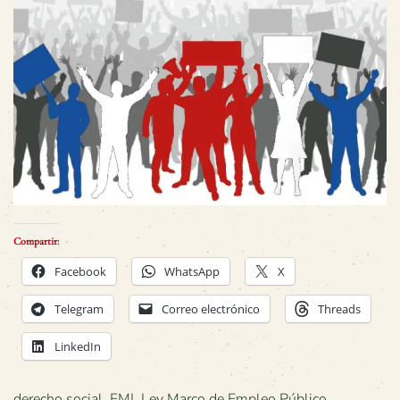
Compartir:
Facebook
WhatsApp
X
Telegram
Correo electrónico
Threads
LinkedIn
derecho social
,
FMI
,
Ley Marco de Empleo Público
,