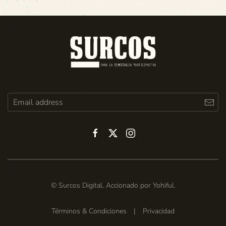
© Surcos Digital. Accionado por
Yohiful
.
Términos & Condiciones
|
Privacidad