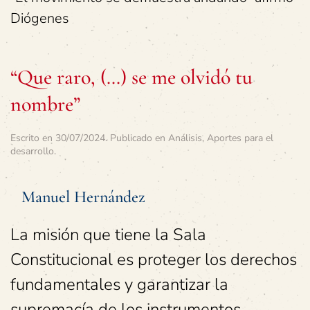
Diógenes
“Que raro, (…) se me olvidó tu
nombre”
Escrito en
30/07/2024
. Publicado en
Análisis
,
Aportes para el
desarrollo
.
Manuel Hernández
La misión que tiene la Sala
Constitucional es proteger los derechos
fundamentales y garantizar la
supremacía de los instrumentos