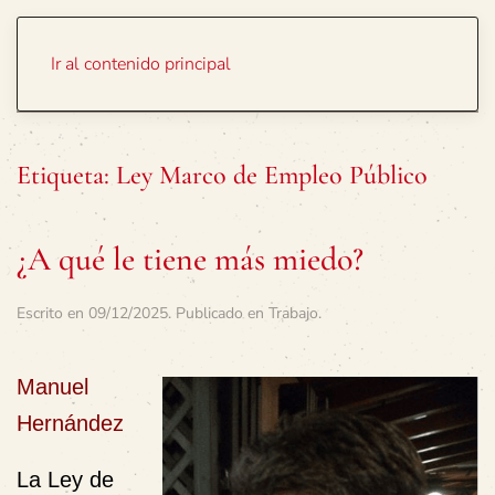
Portada
Temas
Ir al contenido principal
Etiqueta:
Ley Marco de Empleo Público
¿A qué le tiene más miedo?
Escrito en
09/12/2025
. Publicado en
Trabajo
.
Manuel
Hernández
La Ley de