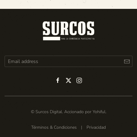
© Surcos Digital. Accionado por
Yohiful
.
Términos & Condiciones
|
Privacidad