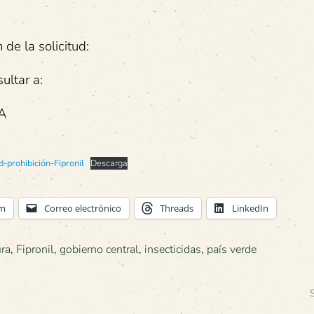
de la solicitud:
ultar a:
FA
d-prohibición-Fipronil
Descarga
am
Correo electrónico
Threads
LinkedIn
ura
,
Fipronil
,
gobierno central
,
insecticidas
,
país verde