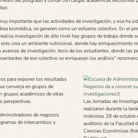
 medio del posgrado y contar con cargas académicas exclusivas 
abor.
uy importante que las actividades de investigación, y esa ha si
 área biomédica, se generen como un esfuerzo colectivo. En el pr
aliza investigación de alto nivel hay grupos de trabajo donde s
 esto crea un ambiente nutricional, donde hay enriquecimiento 
 avances de investigación, tesis de los estudiantes, donde las 
resentantes de ese colectivo se enriquecen los análisis” recomend
ios para exponer los resultados
que converja en grupos de
on grupos académicos de otras
as perspectivas.
Las Jornadas de Investig
realizaron durante la tard
administradores de negocios
miércoles 28 de octubre 
rogramas de intercambios y
auditorio de la Facultad 
Ciencias Económicas (fot