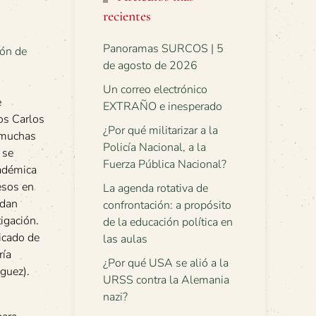
recientes
Panoramas SURCOS | 5
de agosto de 2026
Un correo electrónico
e
EXTRAÑO e inesperado
os Carlos
¿Por qué militarizar a la
 muchas
Policía Nacional, a la
 se
Fuerza Pública Nacional?
cadémica
esos en
La agenda rotativa de
edan
confrontación: a propósito
igación.
de la educación política en
ficado de
las aulas
ría
¿Por qué USA se alió a la
íguez).
URSS contra la Alemania
nazi?