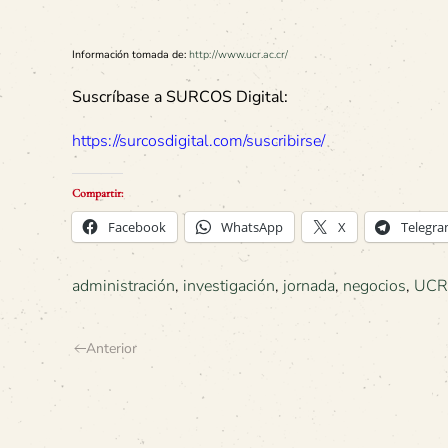
Información tomada de:
http://www.ucr.ac.cr/
Suscríbase a SURCOS Digital:
https://surcosdigital.com/suscribirse/
Compartir:
Facebook
WhatsApp
X
Telegr
administración
,
investigación
,
jornada
,
negocios
,
UCR
Anterior