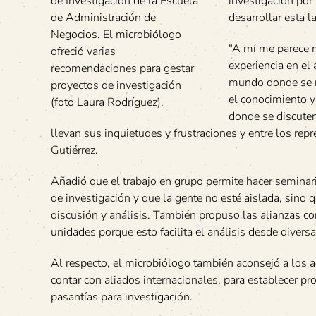
de Investigación de la Escuela
investigación por
de Administración de
desarrollar esta l
Negocios. El microbiólogo
“A mí me parece m
ofreció varias
experiencia en el
recomendaciones para gestar
mundo donde se re
proyectos de investigación
el conocimiento y
(foto Laura Rodríguez).
donde se discuten
llevan sus inquietudes y frustraciones y entre los rep
Gutiérrez.
Añadió que el trabajo en grupo permite hacer seminar
de investigación y que la gente no esté aislada, sino 
discusión y análisis. También propuso las alianzas c
unidades porque esto facilita el análisis desde divers
Al respecto, el microbiólogo también aconsejó a los 
contar con aliados internacionales, para establecer p
pasantías para investigación.