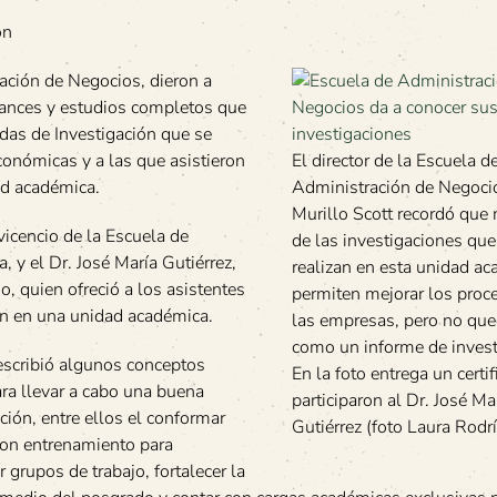
ón
ación de Negocios, dieron a
avances y estudios completos que
adas de Investigación que se
Económicas y a las que asistieron
El director de la Escuela d
ad académica.
Administración de Negoci
Murillo Scott recordó que
vicencio de la Escuela de
de las investigaciones que
, y el Dr. José María Gutiérrez,
realizan en esta unidad a
, quien ofreció a los asistentes
permiten mejorar los proc
ión en una unidad académica.
las empresas, pero no qu
como un informe de invest
describió algunos conceptos
En la foto entrega un certi
ra llevar a cabo una buena
participaron al Dr. José Ma
ción, entre ellos el conformar
Gutiérrez (foto Laura Rodr
con entrenamiento para
r grupos de trabajo, fortalecer la