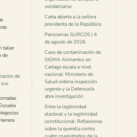
solidarizarse
Carta abierta a la señora
de
presidenta de la República
este
Panoramas SURCOS | 4
de agosto de 2026
 taller
Caso de contaminación de
n de
SIGMA Alimentos en
Cartago escala a nivel
nacional: Ministerio de
Salud ordena inspección
urgente y la Defensoría
abre investigación
Jornadas
 Escuela
Entre la legitimidad
 Negocios
electoral y la legitimidad
Herrera
constitucional: Reflexiones
.
sobre la querella contra
cuatro magistrados de la