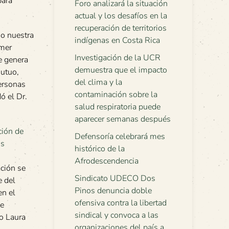
para
Foro analizará la situación
actual y los desafíos en la
recuperación de territorios
do nuestra
indígenas en Costa Rica
imer
Investigación de la UCR
e genera
demuestra que el impacto
mutuo,
del clima y la
personas
contaminación sobre la
ó el Dr.
salud respiratoria puede
aparecer semanas después
Defensoría celebrará mes
histórico de la
Afrodescendencia
ación se
Sindicato UDECO Dos
e del
Pinos denuncia doble
en el
ofensiva contra la libertad
de
sindical y convoca a las
o Laura
organizaciones del país a