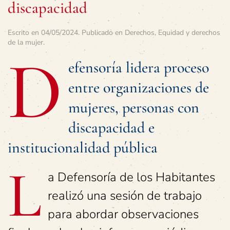
discapacidad
Escrito en
04/05/2024
. Publicado en
Derechos
,
Equidad y derechos
de la mujer
.
D
efensoría lidera proceso
entre organizaciones de
mujeres, personas con
discapacidad e
institucionalidad pública
L
a Defensoría de los Habitantes
realizó una sesión de trabajo
para abordar observaciones