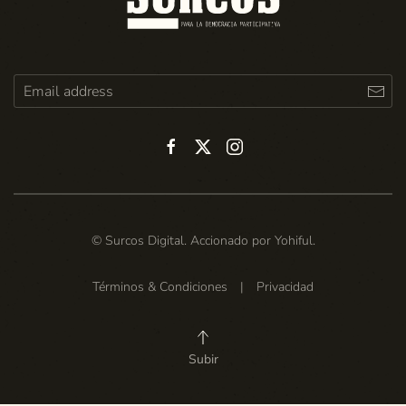
© Surcos Digital. Accionado por
Yohiful
.
Términos & Condiciones
|
Privacidad
Subir