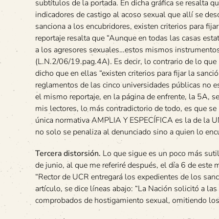
subtítulos de la portada. En dicha gráfica se resalta 
indicadores de castigo al acoso sexual que allí se des
sanciona a los encubridores, existen criterios para fija
reportaje resalta que “Aunque en todas las casas esta
a los agresores sexuales…estos mismos instrumentos 
(L.N.2/06/19.pag.4A). Es decir, lo contrario de lo que
dicho que en ellas “existen criterios para fijar la sanc
reglamentos de las cinco universidades públicas no es
el mismo reportaje, en la página de enfrente, la 5A, s
mis lectores, lo más contradictorio de todo, es que se
única normativa AMPLIA Y ESPECÍFICA es la de la UNA.
no solo se penaliza al denunciado sino a quien lo encu
Tercera distorsión.
Lo que sigue es un poco más sutil
de junio, al que me referiré después, el día 6 de este
“Rector de UCR entregará los expedientes de los sancio
artículo, se dice líneas abajo: “La Nación solicitó a 
comprobados de hostigamiento sexual, omitiendo los 