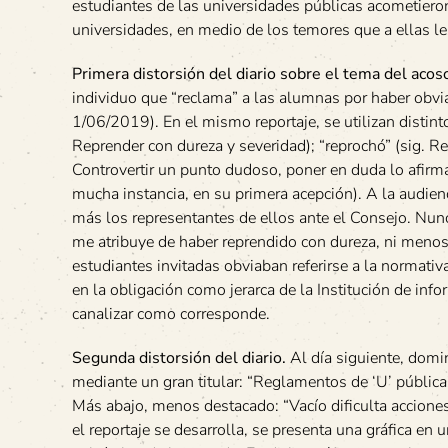
estudiantes de las universidades públicas acometieron
universidades, en medio de los temores que a ellas le
Primera distorsión del diario sobre el tema del acos
individuo que “reclama” a las alumnas por haber obvia
1/06/2019). En el mismo reportaje, se utilizan distinto
Reprender con dureza y severidad); “reprochó” (sig. Rec
Controvertir un punto dudoso, poner en duda lo afirmad
mucha instancia, en su primera acepción). A la audien
más los representantes de ellos ante el Consejo. Nunca
me atribuye de haber reprendido con dureza, ni menos
estudiantes invitadas obviaban referirse a la normati
en la obligación como jerarca de la Institución de inf
canalizar como corresponde.
Segunda distorsión del diario.
Al día siguiente, domi
mediante un gran titular: “Reglamentos de ‘U’ públic
Más abajo, menos destacado: “Vacío dificulta acciones”
el reportaje se desarrolla, se presenta una gráfica en