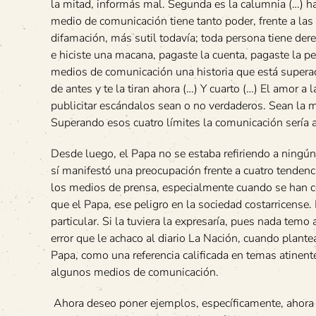
la mitad, informás mal. Segunda es la calumnia (…) 
medio de comunicación tiene tanto poder, frente a la
difamación, más sutil todavía; toda persona tiene dere
e hiciste una macana, pagaste la cuenta, pagaste la p
medios de comunicación una historia que está superada
de antes y te la tiran ahora (…) Y cuarto (…) El amor 
publicitar escándalos sean o no verdaderos. Sean la 
Superando esos cuatro límites la comunicación sería 
Desde luego, el Papa no se estaba refiriendo a ningún 
sí manifestó una preocupación frente a cuatro tendenc
los medios de prensa, especialmente cuando se han c
que el Papa, ese peligro en la sociedad costarricense.
particular. Si la tuviera la expresaría, pues nada tem
error que le achaco al diario La Nación, cuando plante
Papa, como una referencia calificada en temas atinent
algunos medios de comunicación.
Ahora deseo poner ejemplos, específicamente, ahora sí