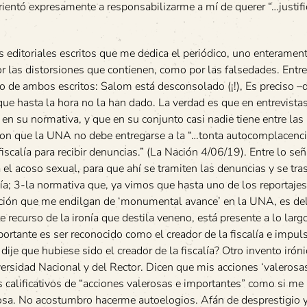
rientó expresamente a responsabilizarme a mí de querer “…justifi
s editoriales escritos que me dedica el periódico, uno enteramen
r las distorsiones que contienen, como por las falsedades. Entre
rgo de ambos escritos: Salom está desconsolado (¡!), Es preciso –
que hasta la hora no la han dado. La verdad es que en entrevista
en su normativa, y que en su conjunto casi nadie tiene entre las
ron que la UNA no debe entregarse a la “…tonta autocomplacenc
calía para recibir denuncias.” (La Nación 4/06/19). Entre lo se
l acoso sexual, para que ahí se tramiten las denuncias y se tra
alía; 3-la normativa que, ya vimos que hasta uno de los reportaje
ción que me endilgan de ‘monumental avance’ en la UNA, es del
te recurso de la ironía que destila veneno, está presente a lo larg
ortante es ser reconocido como el creador de la fiscalía e impul
e que hubiese sido el creador de la fiscalía? Otro invento iróni
versidad Nacional y del Rector. Dicen que mis acciones ‘valerosa
s calificativos de “acciones valerosas e importantes” como si me
l cosa. No acostumbro hacerme autoelogios. Afán de desprestigio