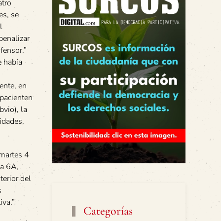
atro
es, se
l
penalizar
fensor.”
e había
ente, en
mpacienten
vio), la
idades,
 martes 4
la 6A,
terior del
s
iva.”
Categorías