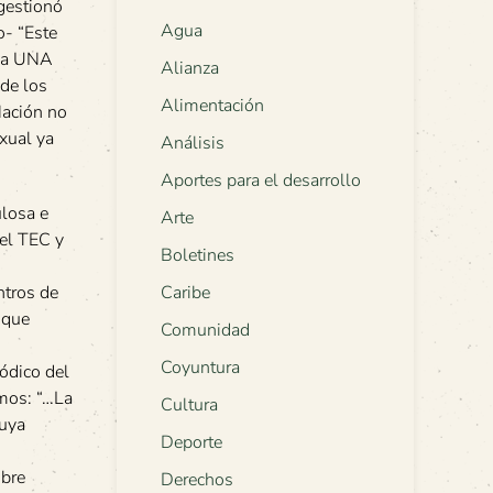
gestionó
Agua
o- “Este
 la UNA
Alianza
 de los
Alimentación
Nación no
xual ya
Análisis
Aportes para el desarrollo
ulosa e
Arte
del TEC y
Boletines
ntros de
Caribe
 que
Comunidad
Coyuntura
iódico del
amos: “…La
Cultura
cuya
Deporte
obre
Derechos