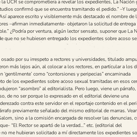
 la UCR se comprometiera a revelar los expedientes, La Nación 
tudios confirmó que se encuentra tramitando el pedido.” –Y lueg
” Así aparece escrito y visiblemente más destacado el nombre de
ctores –afirman inmediatamente- objetaron la solicitud de entrega
le.” ¿Podría por ventura, algún lector sensato, suponer que La 
m de que no se hubiesen entregado los expedientes sobre acoso se
e osado por su irrespeto a rectores y universidades, titulado amp
eron más lejos aún, al colocar a los rectores, en particular a los 
ron ‘gentilmente’ como “contorsiones y peripecias” encaminada
reto de los expedientes sobre acoso sexual tramitadas en esos ce
dujeron “asombro” al editorialista. Pero luego, viene un párrafo,
so, de no ser porque lo expresado en el editorial deviene una
erezado contra este servidor en el reportaje contenido en el per
 párrafo previamente señalado del mismo editorial de marras. Ve
Salom, sino a la comisión encargada de resolver las denuncias, 
que- “El Rector se apartó de la verdad…” etc. (editorial del
 no me hubieran solicitado a mí directamente los expedientes s