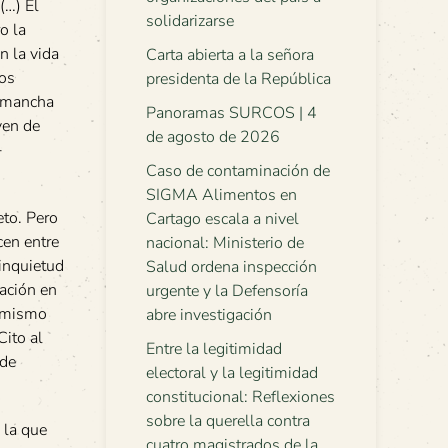
(…) El
solidarizarse
o la
n la vida
Carta abierta a la señora
los
presidenta de la República
a mancha
Panoramas SURCOS | 4
ven de
de agosto de 2026
-
Caso de contaminación de
SIGMA Alimentos en
eto. Pero
Cartago escala a nivel
cen entre
nacional: Ministerio de
inquietud
Salud ordena inspección
sación en
urgente y la Defensoría
l mismo
abre investigación
Cito al
Entre la legitimidad
 de
electoral y la legitimidad
constitucional: Reflexiones
sobre la querella contra
 la que
cuatro magistrados de la