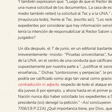
Y también expresaron que: “Luego de que el Rector de
una nueva solicitud de los documentos. La casa de es
medio también reiteró la solicitud al Tec y a la UNA.
(mayúscula todo), frente al Tec. (escrito así). “Los re
expedientes por considerar que hay información sensib
tenía la intención de responsabilizar al Rector Salo
juzgados?
Un día después, el 7 de junio, en un editorial bastant
irreverentemente -insisto- “Piruetas universitarias”, fu
de la UNA, en el centro de una conducta que califica
supuestamente por nuestra parte a “…justificar el sec
enseñanza…” Dichas “contorsiones y peripecias”, le pro
podría ser calificado como algo tan vanal como gracio
contradicción in adjecto,
respecto de todo el ataque end
día jueves 6 por ejemplo, y ahora hasta en el primer
Nación nunca dijo haber solicitado los expedientes a 
presidenta (sic) denegó la petición.” –Así concluyeron 
7/06/19.P.22A) ¿Qué importancia tiene, por Dios, que