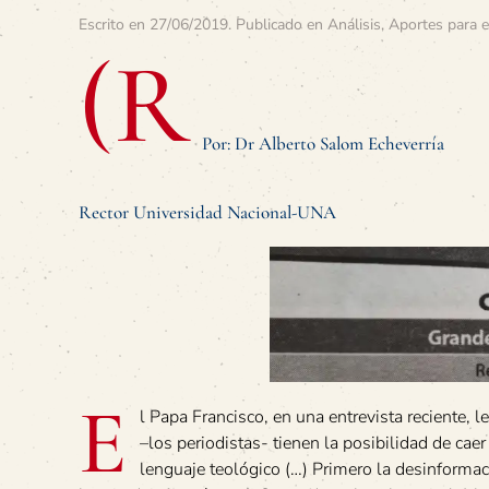
Escrito en
27/06/2019
. Publicado en
Análisis
,
Aportes para e
(R
Por: Dr Alberto Salom Echeverría
Rector Universidad Nacional-UNA
E
l Papa Francisco, en una entrevista reciente, l
–los periodistas- tienen la posibilidad de cae
lenguaje teológico (…) Primero la desinformaci