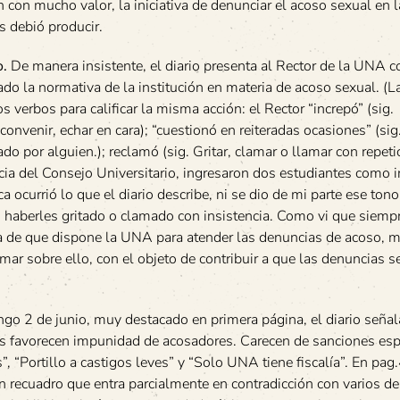
 con mucho valor, la iniciativa de denunciar el acoso sexual en 
s debió producir.
o.
De manera insistente, el diario presenta al Rector de la UNA 
do la normativa de la institución en materia de acoso sexual. (L
s verbos para calificar la misma acción: el Rector “increpó” (sig.
onvenir, echar en cara); “cuestionó en reiteradas ocasiones” (sig
o por alguien.); reclamó (sig. Gritar, clamar o llamar con repeti
cia del Consejo Universitario, ingresaron dos estudiantes como i
 ocurrió lo que el diario describe, ni se dio de mi parte ese ton
 haberles gritado o clamado con insistencia. Como vi que siemp
va de que dispone la UNA para atender las denuncias de acoso, m
ormar sobre ello, con el objeto de contribuir a que las denuncias 
ngo 2 de junio, muy destacado en primera página, el diario señal
as favorecen impunidad de acosadores. Carecen de sanciones espe
, “Portillo a castigos leves” y “Solo UNA tiene fiscalía”. En pa
 un recuadro que entra parcialmente en contradicción con varios de