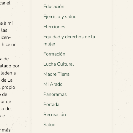
car el
Educación
Ejercicio y salud
te a mi
Elecciones
 las
Equidad y derechos de la
dicen-
mujer
s hice un
Formación
ia de
Lucha Cultural
ñalado por
sladen a
Madre Tierra
s de La
Mi Arado
 propio
o de
Panoramas
sor de
Portada
co del
Recreación
s e
Salud
 y más