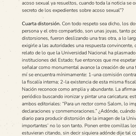
acoso sexual ya resueltos, cuando toda la noticia se o
secreto de los expedientes sobre acoso sexual”?
Cuarta distorsión.
Con todo respeto sea dicho, los do
persona y el otro compartido, son unas joyas, tanto po
distorsiones, fueron deslizando una tras otra, a lo la
exigirle a las autoridades una respuesta convincente, 
relato de lo que la Universidad Nacional ha plasmado 
instituciones del Estado; fue entonces que me espeta
señalar como monumental avance la creación de una fis
mí se encuentra mínimamente: 1-una comisión contra e
la fiscalía interna; 2-la existencia de esta misma fisc
Nación reconoce como amplia y abundante. La afirma
periódico buscando ironizar y pintar una caricatura; es
ambos editoriales: “Para un rector como Salom, lo imp
declaraciones y conmemoraciones.” ¿Adónde, cuándo dij
diario para producir distorsión de la imagen de la Uni
importantes’ no lo son tanto. Ponen entre comillas lo
estuvieran citando, sin decir siquiera adónde dije ta