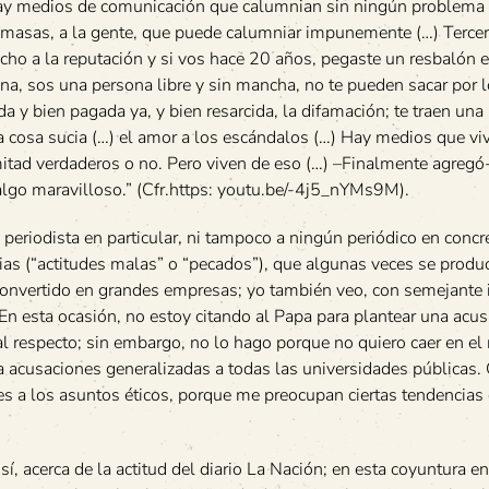
hay medios de comunicación que calumnian sin ningún problema 
s masas, a la gente, que puede calumniar impunemente (…) Tercer
cho a la reputación y si vos hace 20 años, pegaste un resbalón e
ena, sos una persona libre y sin mancha, no te pueden sacar por 
 y bien pagada ya, y bien resarcida, la difamación; te traen un
a la cosa sucia (…) el amor a los escándalos (…) Hay medios que vi
mitad verdaderos o no. Pero viven de eso (…) –Finalmente agregó
algo maravilloso.” (Cfr.https: youtu.be/-4j5_nYMs9M).
periodista en particular, ni tampoco a ningún periódico en concr
ias (“actitudes malas” o “pecados”), que algunas veces se produ
onvertido en grandes empresas; yo también veo, con semejante 
 En esta ocasión, no estoy citando al Papa para plantear una acu
o al respecto; sin embargo, no lo hago porque no quiero caer en e
a acusaciones generalizadas a todas las universidades públicas. 
es a los asuntos éticos, porque me preocupan ciertas tendencias
, acerca de la actitud del diario La Nación; en esta coyuntura en