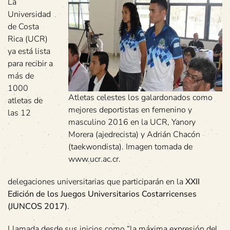
La
Universidad
de Costa
Rica (UCR)
ya está lista
para recibir a
más de
1000
Atletas celestes los galardonados como
atletas de
mejores deportistas en femenino y
las 12
masculino 2016 en la UCR, Yanory
Morera (ajedrecista) y Adrián Chacón
(taekwondista). Imagen tomada de
www.ucr.ac.cr.
delegaciones universitarias que participarán en la
XXII
Edición de los Juegos Universitarios Costarricenses
(JUNCOS 2017)
.
Llamada desde sus inicios como “la máxima expresión del