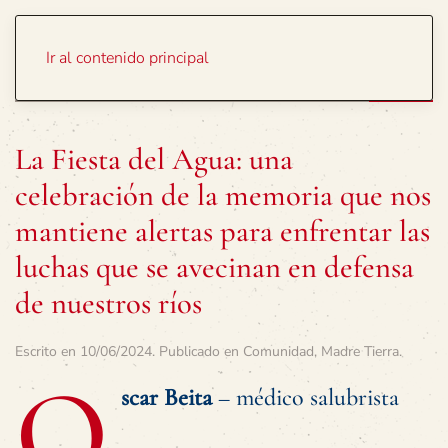
Portada
Temas
Ir al contenido principal
La Fiesta del Agua: una
celebración de la memoria que nos
mantiene alertas para enfrentar las
luchas que se avecinan en defensa
de nuestros ríos
Escrito en
10/06/2024
. Publicado en
Comunidad
,
Madre Tierra
.
O
scar Beita
– médico salubrista