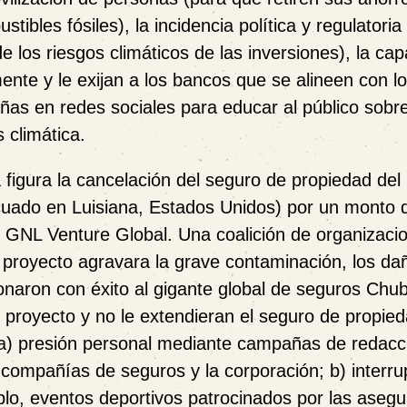
stibles fósiles),
la incidencia política y regulatoria
e los riesgos climáticos de las inversiones),
la cap
nte y le exijan a los bancos que se alineen con l
ñas en redes sociales para educar al público
sobre
s climática.
a figura la cancelación del seguro de propiedad del
icuado en Luisiana, Estados Unidos) por un monto 
a GNL Venture Global. Una coalición de organizaci
 proyecto agravara la grave contaminación, los dañ
ionaron con éxito al gigante global de seguros Chub
proyecto y no le extendieran el seguro de propied
an: a) presión personal mediante campañas de redac
s compañías de seguros y la corporación; b) interru
mplo, eventos deportivos patrocinados por las aseg