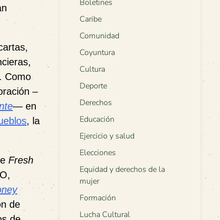
Boletines
an
Caribe
Comunidad
artas,
Coyuntura
ncieras,
Cultura
. Como
Deporte
oración –
Derechos
nte
—
en
Educación
ueblos
, la
Ejercicio y salud
Elecciones
de
Fresh
Equidad y derechos de la
CO,
mujer
oney
Formación
ón de
Lucha Cultural
os de