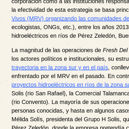
corporación como a las instituciones responsab
la efectividad de esta estrategia se basa pri
Vivos (MRV) organizando las comunidades de
ecologistas, ONGs, etc.), entre los años 2013
hidroeléctricos en ríos de Pérez Zeledón, Bue
La magnitud de las operaciones de
Fresh Del
los actores políticos e institucionales, su est
trayectoria en la zona sur y en el país
, conll
enfrentado por el MRV en el pasado. En cont
proyectos hidroeléctricos en ríos de la zona 
Solis (rio San Rafael), la Comercial Talaman
(rio Convento). La mayoría de sus operacione
personas conocidas, y hasta en algunos casos
Mélida Solís, presidenta del Grupo H Solis, 
Pérez Zeledón, donde la empresa pretendía con