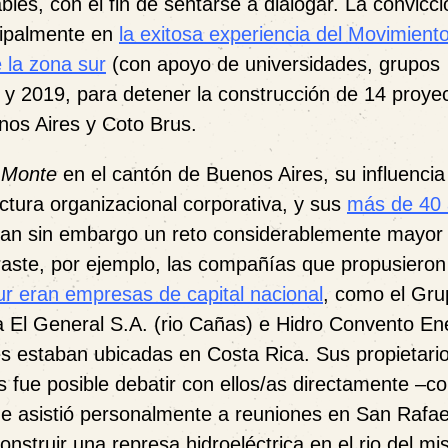
les, con el fin de sentarse a dialogar. La convicc
ncipalmente en
la exitosa experiencia del Movimient
 la zona sur
(con apoyo de universidades, grupos
 y 2019, para detener la construcción de 14 proye
nos Aires y Coto Brus.
 Monte
en el cantón de Buenos Aires, su influencia
ructura organizacional corporativa, y sus
más de 40 
evan sin embargo un reto considerablemente mayor 
raste, por ejemplo, las compañías que propusieron
sur eran empresas de capital nacional
, como el Gr
ca El General S.A. (rio Cañas) e Hidro Convento En
s estaban ubicadas en Costa Rica. Sus propietari
 fue posible debatir con ellos/as directamente –
que asistió personalmente a reuniones en San Rafae
struir una represa hidroeléctrica en el rio del m