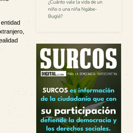
¿Cuánto vale la vida de un
niño o una niña Ngäbe-
Buglé?
 entidad
xtranjero,
ealidad