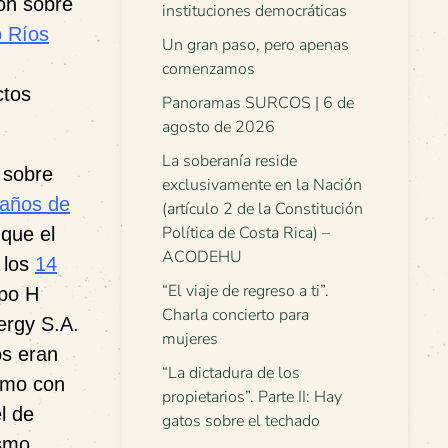
ión sobre
instituciones democráticas
o Ríos
Un gran paso, pero apenas
comenzamos
ctos
Panoramas SURCOS | 6 de
agosto de 2026
La soberanía reside
 sobre
exclusivamente en la Nación
años de
(artículo 2 de la Constitución
Política de Costa Rica) –
que el
ACODEHU
 los
14
“El viaje de regreso a ti”.
upo H
Charla concierto para
ergy S.A.
mujeres
os eran
“La dictadura de los
como con
propietarios”. Parte II: Hay
l de
gatos sobre el techado
ismo