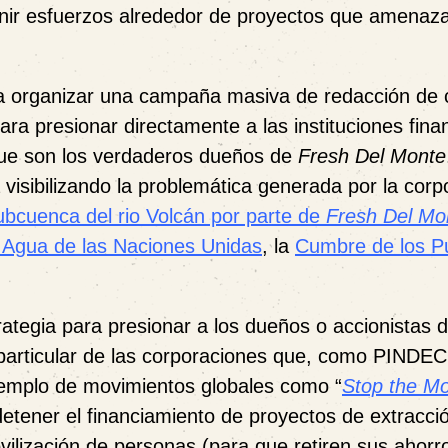
unir esfuerzos alrededor de proyectos que amenaz
 organizar una campaña masiva de redacción de c
ara presionar directamente a las instituciones fina
 que son los verdaderos dueños de
Fresh Del Monte
a visibilizando la problemática generada por la corp
subcuenca del rio Volcán por parte de
Fresh Del Mo
 Agua de las Naciones Unidas
, la
Cumbre de los P
trategia para presionar a los dueños o accionistas 
 particular de las corporaciones que, como PINDE
ejemplo de movimientos globales como “
Stop the M
etener el financiamiento de proyectos de extracci
vilización de personas
(para que retiren sus ahorr