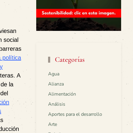
aviesan
 social
barreras
política
Categorías
 y
Agua
teras. A
Alianza
 de la
del
Alimentación
ción
Análisis
s
Aportes para el desarrollo
as
Arte
ducción