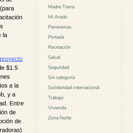
Madre Tierra
(para
Mi Arado
acitación
os
Panoramas
 la
Portada
Recreación
Salud
proyecto
Seguridad
de $1.5
ones
Sin categoría
os a la
Solidaridad internacional
b, y a
Trabajo
ad. Entre
Vivienda
ción de
Zona Norte
pción de
uradoras)