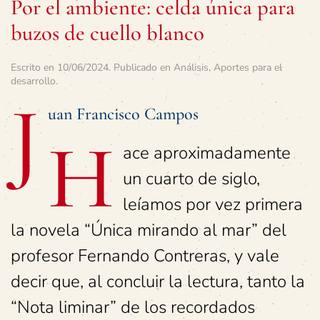
Por el ambiente: celda única para
buzos de cuello blanco
Escrito en
10/06/2024
. Publicado en
Análisis
,
Aportes para el
desarrollo
.
J
uan Francisco Campos
H
ace aproximadamente
un cuarto de siglo,
leíamos por vez primera
la novela “Única mirando al mar” del
profesor Fernando Contreras, y vale
decir que, al concluir la lectura, tanto la
“Nota liminar” de los recordados