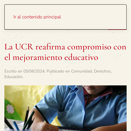
Portada
Temas
Ir al contenido principal
La UCR reafirma compromiso con
el mejoramiento educativo
Escrito en
05/06/2024
. Publicado en
Comunidad
,
Derechos
,
Educación
.