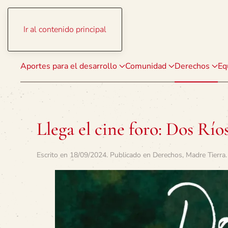
Ir al contenido principal
Aportes para el desarrollo
Comunidad
Derechos
Eq
Llega el cine foro: Dos Río
Escrito en
18/09/2024
. Publicado en
Derechos
,
Madre Tierra
.