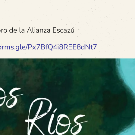
ro de la Alianza Escazú
/forms.gle/Px7BfQ4i8REE8dNt7