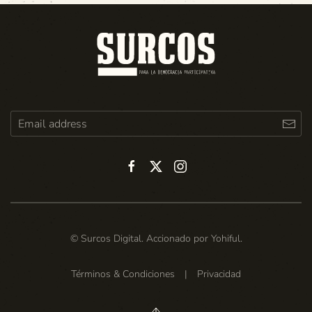
© Surcos Digital. Accionado por
Yohiful
.
Términos & Condiciones
|
Privacidad