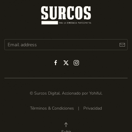
© Surcos Digital. Accionado por
Yohiful
.
Términos & Condiciones
|
Privacidad
Subir