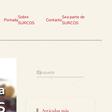
Sobre
Sea parte de
Portada
Contacto
SURCOS
SURCOS
Artículos más