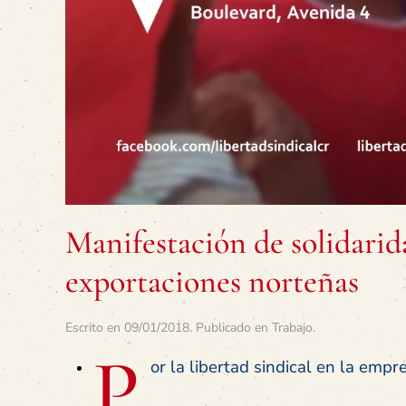
Manifestación de solidarid
exportaciones norteñas
Escrito en
09/01/2018
. Publicado en
Trabajo
.
P
or la libertad sindical en la empr