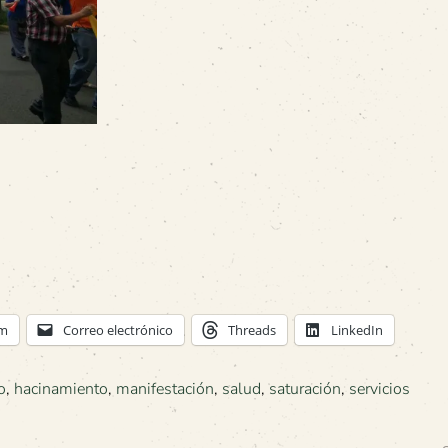
am
Correo electrónico
Threads
LinkedIn
o
,
hacinamiento
,
manifestación
,
salud
,
saturación
,
servicios