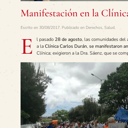
Manifestación en la Clíni
Escrito en
30/08/2017
. Publicado en
Derechos
,
Salud
.
E
l pasado
28 de agosto
, las comunidades del 
a la
Clínica Carlos Durán
,
se manifestaron ant
Clínica; exigieron a la Dra. Sáenz, que se c