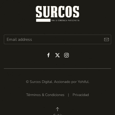
© Surcos Digital. Accionado por
Yohiful
.
Términos & Condiciones
|
Privacidad