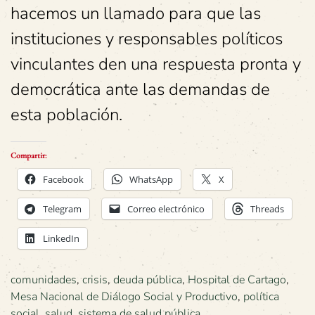
hacemos un llamado para que las
instituciones y responsables políticos
vinculantes den una respuesta pronta y
democrática ante las demandas de
esta población.
Compartir:
Facebook
WhatsApp
X
Telegram
Correo electrónico
Threads
LinkedIn
comunidades
,
crisis
,
deuda pública
,
Hospital de Cartago
,
Mesa Nacional de Diálogo Social y Productivo
,
política
social
,
salud
,
sistema de salud pública