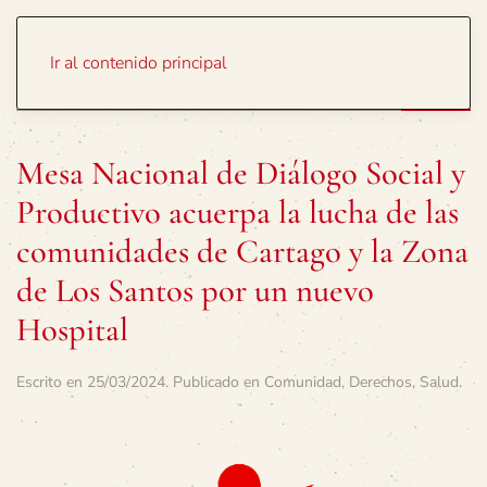
Portada
Temas
Ir al contenido principal
Mesa Nacional de Diálogo Social y
Productivo acuerpa la lucha de las
comunidades de Cartago y la Zona
de Los Santos por un nuevo
Hospital
Escrito en
25/03/2024
. Publicado en
Comunidad
,
Derechos
,
Salud
.