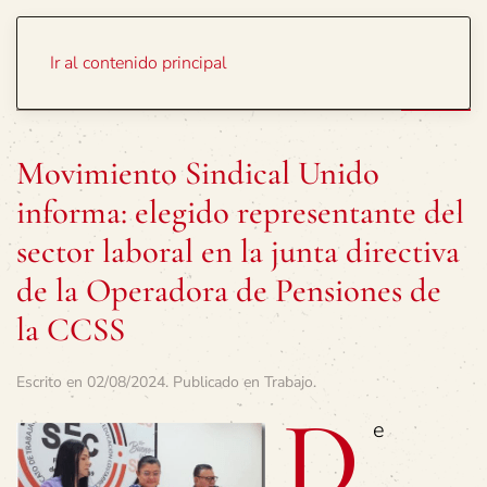
Portada
Temas
Ir al contenido principal
Movimiento Sindical Unido
informa: elegido representante del
sector laboral en la junta directiva
de la Operadora de Pensiones de
la CCSS
Escrito en
02/08/2024
. Publicado en
Trabajo
.
D
e