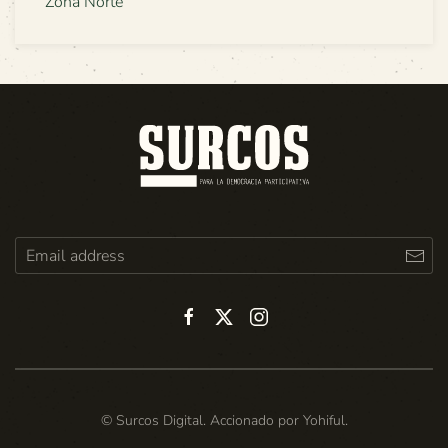
Zona Norte
© Surcos Digital. Accionado por
Yohiful
.