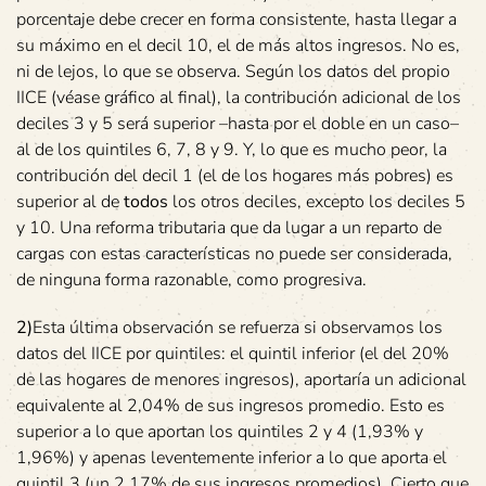
porcentaje debe crecer en forma consistente, hasta llegar a
su máximo en el decil 10, el de más altos ingresos. No es,
ni de lejos, lo que se observa. Según los datos del propio
IICE (véase gráfico al final), la contribución adicional de los
deciles 3 y 5 será superior –hasta por el doble en un caso–
al de los quintiles 6, 7, 8 y 9. Y, lo que es mucho peor, la
contribución del decil 1 (el de los hogares más pobres) es
superior al de
todos
los otros deciles, excepto los deciles 5
y 10. Una reforma tributaria que da lugar a un reparto de
cargas con estas características no puede ser considerada,
de ninguna forma razonable, como progresiva.
2)
Esta última observación se refuerza si observamos los
datos del IICE por quintiles: el quintil inferior (el del 20%
de las hogares de menores ingresos), aportaría un adicional
equivalente al 2,04% de sus ingresos promedio. Esto es
superior a lo que aportan los quintiles 2 y 4 (1,93% y
1,96%) y apenas leventemente inferior a lo que aporta el
quintil 3 (un 2,17% de sus ingresos promedios). Cierto que